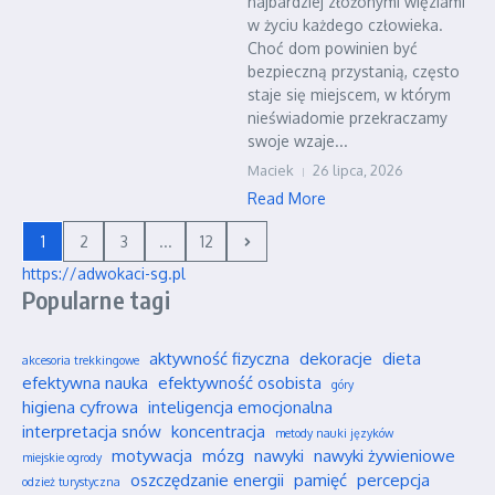
najbardziej złożonymi więziami
w życiu każdego człowieka.
Choć dom powinien być
bezpieczną przystanią, często
staje się miejscem, w którym
nieświadomie przekraczamy
swoje wzaje...
Maciek
26 lipca, 2026
Read More
1
2
3
...
12
https://adwokaci-sg.pl
Popularne tagi
aktywność fizyczna
dekoracje
dieta
akcesoria trekkingowe
efektywna nauka
efektywność osobista
góry
higiena cyfrowa
inteligencja emocjonalna
interpretacja snów
koncentracja
metody nauki języków
motywacja
mózg
nawyki
nawyki żywieniowe
miejskie ogrody
oszczędzanie energii
pamięć
percepcja
odzież turystyczna