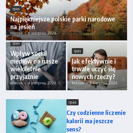
rpas
Najpiękniejsze polskie parki narodowe
na jesień
Maciek
6 sierpnia, 2026
rpas
rpas
Wpływ social
mediów na nasze
Jak efektywnie i
wieloletnie
trwale uczyć się
przyjaźnie
nowych rzeczy?
Maciek
4 sierpnia, 2026
Maciek
3 sierpnia, 2026
rpas
Czy codzienne liczenie
kalorii ma jeszcze
sens?