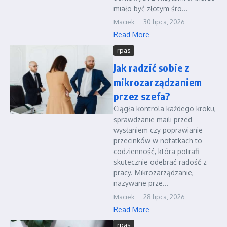
miało być złotym śro...
Maciek
30 lipca, 2026
Read More
rpas
Jak radzić sobie z
mikrozarządzaniem
przez szefa?
Ciągła kontrola każdego kroku,
sprawdzanie maili przed
wysłaniem czy poprawianie
przecinków w notatkach to
codzienność, która potrafi
skutecznie odebrać radość z
pracy. Mikrozarządzanie,
nazywane prze...
Maciek
28 lipca, 2026
Read More
rpas