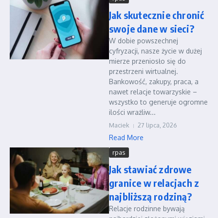
Jak skutecznie chronić
swoje dane w sieci?
W dobie powszechnej
cyfryzacji, nasze życie w dużej
mierze przeniosło się do
przestrzeni wirtualnej.
Bankowość, zakupy, praca, a
nawet relacje towarzyskie –
wszystko to generuje ogromne
ilości wrażliw...
Maciek
27 lipca, 2026
Read More
rpas
Jak stawiać zdrowe
granice w relacjach z
najbliższą rodziną?
Relacje rodzinne bywają