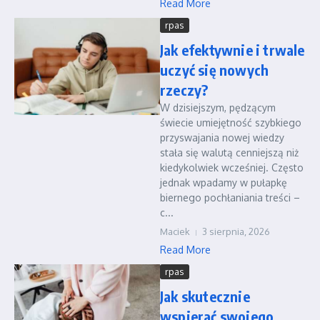
Read More
rpas
Jak efektywnie i trwale
uczyć się nowych
rzeczy?
W dzisiejszym, pędzącym
świecie umiejętność szybkiego
przyswajania nowej wiedzy
stała się walutą cenniejszą niż
kiedykolwiek wcześniej. Często
jednak wpadamy w pułapkę
biernego pochłaniania treści –
c...
Maciek
3 sierpnia, 2026
Read More
rpas
Jak skutecznie
wspierać swojego