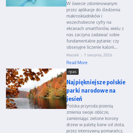
W świecie zdominowanym
przez aplikacje do śledzenia
makroskładników i
wszechobecne cyfry na
ekranach smartfonów, wielu z
nas zaczyna zadawać sobie
fundamentalne pytanie: czy
obsesyjne liczenie kalorii...
Maciek
7 sierpnia, 2026
Read More
rpas
Najpiękniejsze polskie
parki narodowe na
jesień
Polska przyroda jesienią
zmienia swoje oblicze,
zamieniając zielone korony
drzew w paletę barw od złota,
przez intensywną pomarańcz,