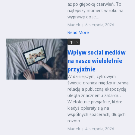
aż po głęboką czerwień. To
najlepszy moment w roku na
wyprawę do je...
Maciek
6 sierpnia, 2026
Read More
rpas
Wpływ social mediów
na nasze wieloletnie
przyjaźnie
W dzisiejszym, cyfrowym
świecie granica między intymną
relacją a publiczną ekspozycją
uległa znacznemu zatarciu.
Wieloletnie przyjaźnie, które
kiedyś opierały się na
wspólnych spacerach, długich
rozmo...
Maciek
4 sierpnia, 2026