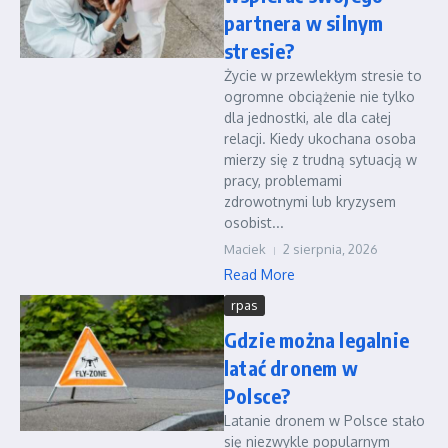
partnera w silnym
stresie?
Życie w przewlekłym stresie to
ogromne obciążenie nie tylko
dla jednostki, ale dla całej
relacji. Kiedy ukochana osoba
mierzy się z trudną sytuacją w
pracy, problemami
zdrowotnymi lub kryzysem
osobist...
Maciek
2 sierpnia, 2026
Read More
rpas
Gdzie można legalnie
latać dronem w
Polsce?
Latanie dronem w Polsce stało
się niezwykle popularnym