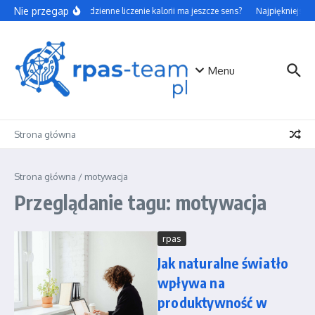
Przejdź do treści
Nie przegap
Czy codzienne liczenie kalorii ma jeszcze sens?
Najpiękniejsze 
Menu
Strona główna
Strona główna
/
motywacja
Przeglądanie tagu: motywacja
rpas
Jak naturalne światło
wpływa na
produktywność w