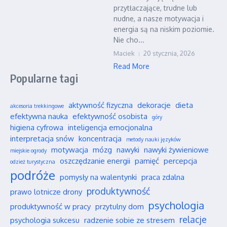
przytłaczające, trudne lub
nudne, a nasze motywacja i
energia są na niskim poziomie.
Nie cho...
Maciek
20 stycznia, 2026
Read More
Popularne tagi
aktywność fizyczna
dekoracje
dieta
akcesoria trekkingowe
efektywna nauka
efektywność osobista
góry
higiena cyfrowa
inteligencja emocjonalna
interpretacja snów
koncentracja
metody nauki języków
motywacja
mózg
nawyki
nawyki żywieniowe
miejskie ogrody
oszczędzanie energii
pamięć
percepcja
odzież turystyczna
podróże
pomysły na walentynki
praca zdalna
produktywność
prawo lotnicze drony
psychologia
produktywność w pracy
przytulny dom
relacje
psychologia sukcesu
radzenie sobie ze stresem