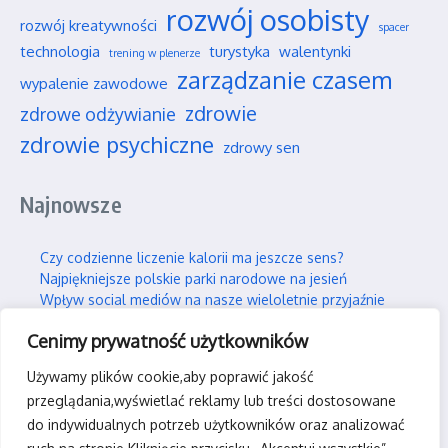
rozwój osobisty
rozwój kreatywności
spacer
technologia
turystyka
walentynki
trening w plenerze
zarządzanie czasem
wypalenie zawodowe
zdrowie
zdrowe odżywianie
zdrowie psychiczne
zdrowy sen
Najnowsze
Czy codzienne liczenie kalorii ma jeszcze sens?
Najpiękniejsze polskie parki narodowe na jesień
Wpływ social mediów na nasze wieloletnie przyjaźnie
Jak efektywnie i trwale uczyć się nowych rzeczy?
Cenimy prywatność użytkowników
Jak skutecznie wspierać swojego partnera w silnym stresie?
Używamy plików cookie,aby poprawić jakość
Kontakt
przeglądania,wyświetlać reklamy lub treści dostosowane
do indywidualnych potrzeb użytkowników oraz analizować