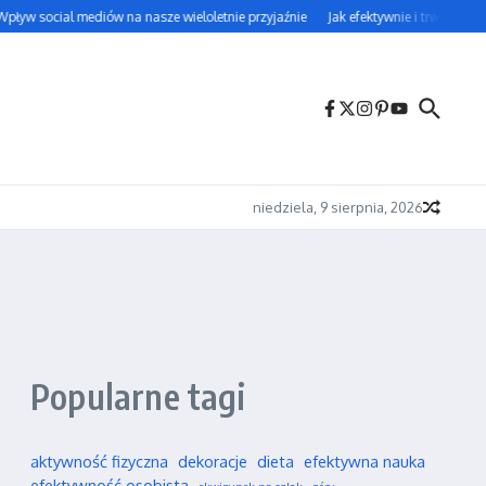
ływ social mediów na nasze wieloletnie przyjaźnie
Jak efektywnie i trwale uczy
niedziela, 9 sierpnia, 2026
Popularne tagi
aktywność fizyczna
dekoracje
dieta
efektywna nauka
efektywność osobista