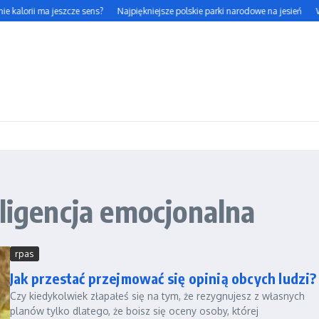
e kalorii ma jeszcze sens?
Najpiękniejsze polskie parki narodowe na jesień
Wp
eligencja emocjonalna
rpas
Jak przestać przejmować się opinią obcych ludzi?
Czy kiedykolwiek złapałeś się na tym, że rezygnujesz z własnych
planów tylko dlatego, że boisz się oceny osoby, której