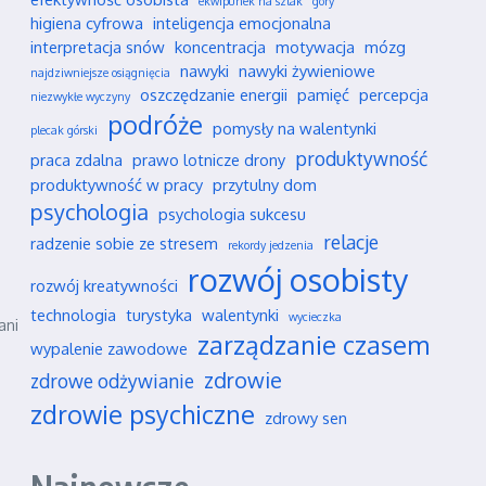
ekwipunek na szlak
góry
higiena cyfrowa
inteligencja emocjonalna
interpretacja snów
koncentracja
motywacja
mózg
nawyki
nawyki żywieniowe
najdziwniejsze osiągnięcia
oszczędzanie energii
pamięć
percepcja
niezwykłe wyczyny
podróże
pomysły na walentynki
plecak górski
produktywność
praca zdalna
prawo lotnicze drony
produktywność w pracy
przytulny dom
psychologia
psychologia sukcesu
relacje
radzenie sobie ze stresem
rekordy jedzenia
rozwój osobisty
rozwój kreatywności
technologia
turystyka
walentynki
wycieczka
ani
zarządzanie czasem
wypalenie zawodowe
zdrowie
zdrowe odżywianie
zdrowie psychiczne
zdrowy sen