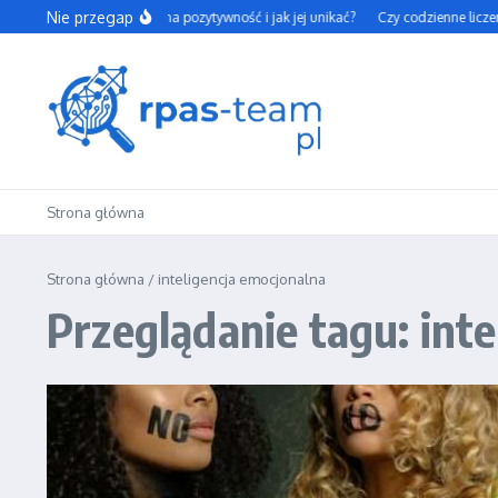
Przejdź do treści
Nie przegap
Czym jest toksyczna pozytywność i jak jej unikać?
Czy codzienne liczeni
Strona główna
Strona główna
/
inteligencja emocjonalna
Przeglądanie tagu: int