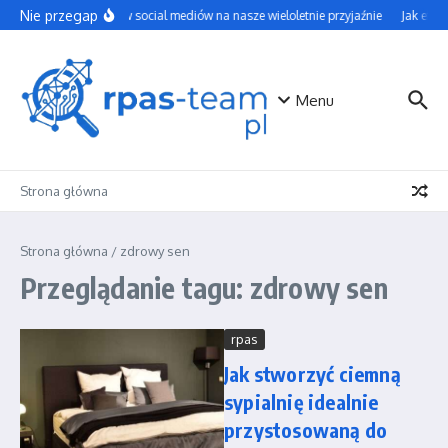
Przejdź do treści
Nie przegap
Wpływ social mediów na nasze wieloletnie przyjaźnie
Jak efek
Menu
Strona główna
Strona główna
/
zdrowy sen
Przeglądanie tagu: zdrowy sen
rpas
Jak stworzyć ciemną
sypialnię idealnie
przystosowaną do