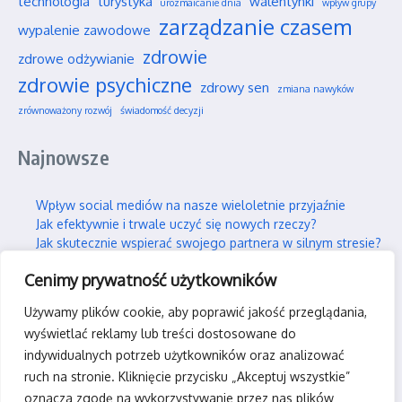
technologia
turystyka
walentynki
urozmaicanie dnia
wpływ grupy
zarządzanie czasem
wypalenie zawodowe
zdrowie
zdrowe odżywianie
zdrowie psychiczne
zdrowy sen
zmiana nawyków
zrównoważony rozwój
świadomość decyzji
Najnowsze
Wpływ social mediów na nasze wieloletnie przyjaźnie
Jak efektywnie i trwale uczyć się nowych rzeczy?
Jak skutecznie wspierać swojego partnera w silnym stresie?
Gdzie można legalnie latać dronem w Polsce?
Cenimy prywatność użytkowników
Praca hybrydowa – czy to faktycznie idealne rozwiązanie?
Używamy plików cookie, aby poprawić jakość przeglądania,
Kontakt
wyświetlać reklamy lub treści dostosowane do
indywidualnych potrzeb użytkowników oraz analizować
kontakt@rpas-team.pl
ruch na stronie. Kliknięcie przycisku „Akceptuj wszystkie”
oznacza zgodę na wykorzystywanie przez nas plików