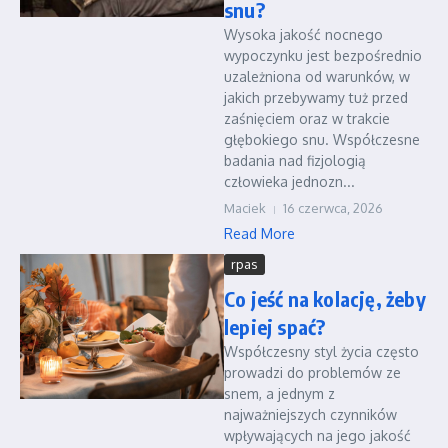
snu?
Wysoka jakość nocnego
wypoczynku jest bezpośrednio
uzależniona od warunków, w
jakich przebywamy tuż przed
zaśnięciem oraz w trakcie
głębokiego snu. Współczesne
badania nad fizjologią
człowieka jednozn...
Maciek
16 czerwca, 2026
Read More
rpas
Co jeść na kolację, żeby
lepiej spać?
Współczesny styl życia często
prowadzi do problemów ze
snem, a jednym z
najważniejszych czynników
wpływających na jego jakość