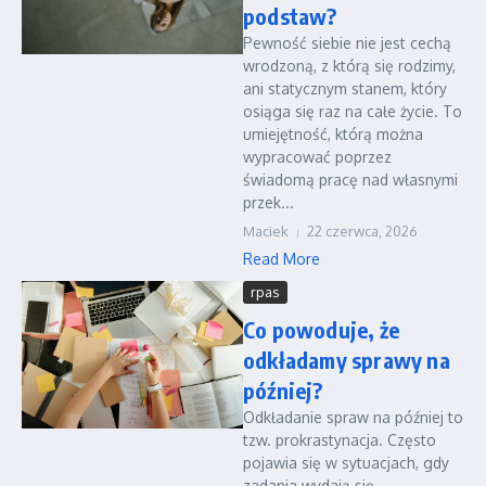
podstaw?
Pewność siebie nie jest cechą
wrodzoną, z którą się rodzimy,
ani statycznym stanem, który
osiąga się raz na całe życie. To
umiejętność, którą można
wypracować poprzez
świadomą pracę nad własnymi
przek...
Maciek
22 czerwca, 2026
Read More
rpas
Co powoduje, że
odkładamy sprawy na
później?
Odkładanie spraw na później to
tzw. prokrastynacja. Często
pojawia się w sytuacjach, gdy
zadania wydają się