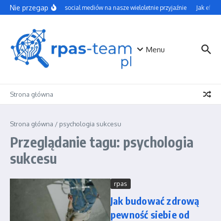
Przejdź do treści
Nie przegap
Wpływ social mediów na nasze wieloletnie przyjaźnie
Jak efekt
Menu
Strona główna
Strona główna
/
psychologia sukcesu
Przeglądanie tagu: psychologia
sukcesu
rpas
Jak budować zdrową
pewność siebie od