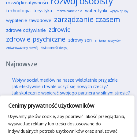
rozwój osobisty
rozwój kreatywności
technologia
turystyka
walentynki
urozmaicanie dnia
wpływ grupy
zarządzanie czasem
wypalenie zawodowe
zdrowie
zdrowe odżywianie
zdrowie psychiczne
zdrowy sen
zmiana nawyków
zrównoważony rozwój
świadomość decyzji
Najnowsze
Wpływ social mediów na nasze wieloletnie przyjaźnie
Jak efektywnie i trwale uczyć się nowych rzeczy?
Jak skutecznie wspierać swojego partnera w silnym stresie?
Gdzie można legalnie latać dronem w Polsce?
Cenimy prywatność użytkowników
Praca hybrydowa – czy to faktycznie idealne rozwiązanie?
Używamy plików cookie, aby poprawić jakość przeglądania,
Kontakt
wyświetlać reklamy lub treści dostosowane do
indywidualnych potrzeb użytkowników oraz analizować