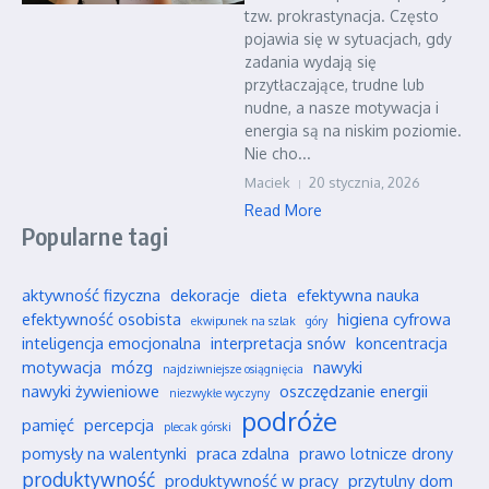
tzw. prokrastynacja. Często
pojawia się w sytuacjach, gdy
zadania wydają się
przytłaczające, trudne lub
nudne, a nasze motywacja i
energia są na niskim poziomie.
Nie cho...
Maciek
20 stycznia, 2026
Read More
Popularne tagi
aktywność fizyczna
dekoracje
dieta
efektywna nauka
efektywność osobista
higiena cyfrowa
ekwipunek na szlak
góry
inteligencja emocjonalna
interpretacja snów
koncentracja
motywacja
mózg
nawyki
najdziwniejsze osiągnięcia
nawyki żywieniowe
oszczędzanie energii
niezwykłe wyczyny
podróże
pamięć
percepcja
plecak górski
pomysły na walentynki
praca zdalna
prawo lotnicze drony
produktywność
produktywność w pracy
przytulny dom