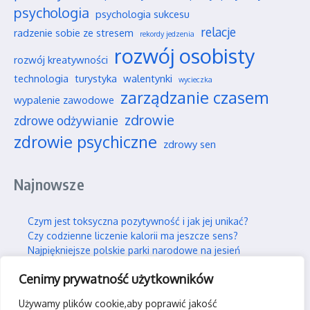
psychologia
psychologia sukcesu
relacje
radzenie sobie ze stresem
rekordy jedzenia
rozwój osobisty
rozwój kreatywności
technologia
turystyka
walentynki
wycieczka
zarządzanie czasem
wypalenie zawodowe
zdrowie
zdrowe odżywianie
zdrowie psychiczne
zdrowy sen
Najnowsze
Czym jest toksyczna pozytywność i jak jej unikać?
Czy codzienne liczenie kalorii ma jeszcze sens?
Najpiękniejsze polskie parki narodowe na jesień
Wpływ social mediów na nasze wieloletnie przyjaźnie
Cenimy prywatność użytkowników
Jak efektywnie i trwale uczyć się nowych rzeczy?
Używamy plików cookie,aby poprawić jakość