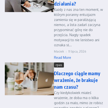
działania?
Każdy z nas zna ten moment, w
którym poranny entuzjazm
zamienia się w paraliżującą
niemoc, a lista zadań zaczyna
przypominać górę nie do
przejścia. Nagły spadek
motywacji to nie lenistwo ani
oznaka sł...
Maciek
11 lipca, 2026
Read More
rpas
Dlaczego ciągle mamy
wrażenie, że brakuje
nam czasu?
Czy kiedykolwiek miałeś
wrażenie, że doba ma o kilka
godzin za mało, mimo że robisz
wszystko zgodnie z planem?