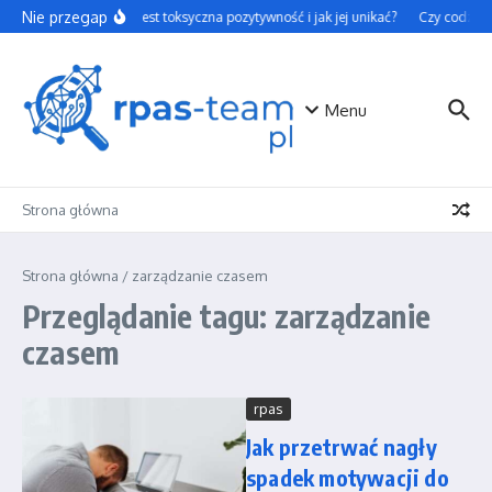
Przejdź do treści
Nie przegap
Czym jest toksyczna pozytywność i jak jej unikać?
Czy codzienn
Menu
Strona główna
Strona główna
/
zarządzanie czasem
Przeglądanie tagu: zarządzanie
czasem
rpas
Jak przetrwać nagły
spadek motywacji do