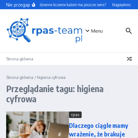
Przejdź do treści
Nie przegap
Czy codzienne liczenie kalorii ma jeszcze sens?
Najpiękniejsze 
Menu
Strona główna
Strona główna
/
higiena cyfrowa
Przeglądanie tagu: higiena
cyfrowa
rpas
Dlaczego ciągle mamy
wrażenie, że brakuje