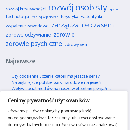
rozwój osobisty
rozwój kreatywności
spacer
technologia
turystyka
walentynki
trening w plenerze
zarządzanie czasem
wypalenie zawodowe
zdrowie
zdrowe odżywianie
zdrowie psychiczne
zdrowy sen
Najnowsze
Czy codzienne liczenie kalorii ma jeszcze sens?
Najpiękniejsze polskie parki narodowe na jesień
Wpływ social mediów na nasze wieloletnie przyjaźnie
Jak efektywnie i trwale uczyć się nowych rzeczy?
Cenimy prywatność użytkowników
Jak skutecznie wspierać swojego partnera w silnym stresie?
Używamy plików cookie,aby poprawić jakość
Kontakt
przeglądania,wyświetlać reklamy lub treści dostosowane
do indywidualnych potrzeb użytkowników oraz analizować