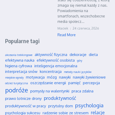
zmaga się niemal każdy z nas.
Powiadomienia na
smartfonach, wszechobecne
media społecz...
Maciek
24 czerwca, 2026
Read More
Popularne tagi
aktywność fizyczna
dekoracje
dieta
akcesoria trekkingowe
efektywna nauka
efektywność osobista
góry
higiena cyfrowa
inteligencja emocjonalna
interpretacja snów
koncentracja
metody nauki języków
motywacja
mózg
nawyki
nawyki żywieniowe
miejskie ogrody
oszczędzanie energii
pamięć
percepcja
odzież turystyczna
podróże
pomysły na walentynki
praca zdalna
produktywność
prawo lotnicze drony
psychologia
produktywność w pracy
przytulny dom
relacje
psychologia sukcesu
radzenie sobie ze stresem