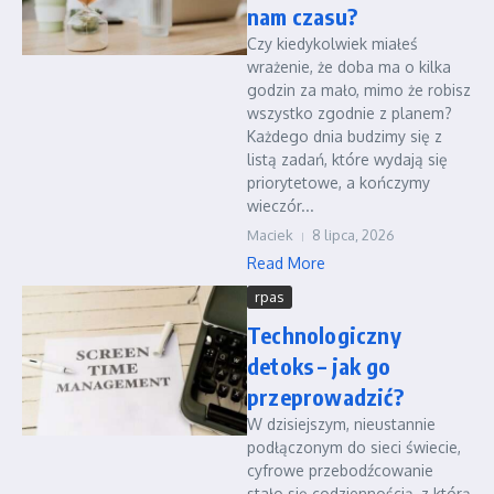
nam czasu?
Czy kiedykolwiek miałeś
wrażenie, że doba ma o kilka
godzin za mało, mimo że robisz
wszystko zgodnie z planem?
Każdego dnia budzimy się z
listą zadań, które wydają się
priorytetowe, a kończymy
wieczór...
Maciek
8 lipca, 2026
Read More
rpas
Technologiczny
detoks – jak go
przeprowadzić?
W dzisiejszym, nieustannie
podłączonym do sieci świecie,
cyfrowe przebodźcowanie
stało się codziennością, z którą