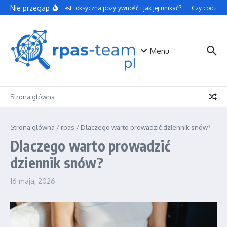
Przejdź do treści
Nie przegap
Czym jest toksyczna pozytywność i jak jej unikać?
Czy codzienne
Menu
Strona główna
Strona główna
/
rpas
/
Dlaczego warto prowadzić dziennik snów?
Dlaczego warto prowadzić
dziennik snów?
16 maja, 2026