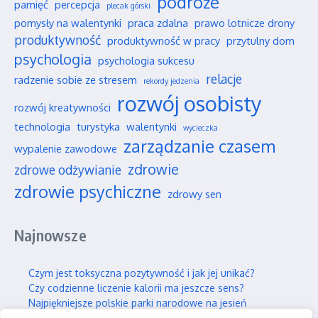
podróże
pamięć
percepcja
plecak górski
pomysły na walentynki
praca zdalna
prawo lotnicze drony
produktywność
produktywność w pracy
przytulny dom
psychologia
psychologia sukcesu
relacje
radzenie sobie ze stresem
rekordy jedzenia
rozwój osobisty
rozwój kreatywności
technologia
turystyka
walentynki
wycieczka
zarządzanie czasem
wypalenie zawodowe
zdrowie
zdrowe odżywianie
zdrowie psychiczne
zdrowy sen
Najnowsze
Czym jest toksyczna pozytywność i jak jej unikać?
Czy codzienne liczenie kalorii ma jeszcze sens?
Najpiękniejsze polskie parki narodowe na jesień
Wpływ social mediów na nasze wieloletnie przyjaźnie