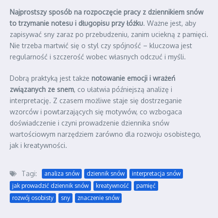
Najprostszy sposób na rozpoczęcie pracy z dziennikiem snów
to trzymanie notesu i długopisu przy łóżku
. Ważne jest, aby
zapisywać sny zaraz po przebudzeniu, zanim uciekną z pamięci.
Nie trzeba martwić się o styl czy spójność – kluczowa jest
regularność i szczerość wobec własnych odczuć i myśli.
Dobrą praktyką jest także
notowanie emocji i wrażeń
związanych ze snem
, co ułatwia późniejszą analizę i
interpretację. Z czasem możliwe staje się dostrzeganie
wzorców i powtarzających się motywów, co wzbogaca
doświadczenie i czyni prowadzenie dziennika snów
wartościowym narzędziem zarówno dla rozwoju osobistego,
jak i kreatywności.
Tagi:
analiza snów
dziennik snów
interpretacja snów
jak prowadzić dziennik snów
kreatywność
pamięć
rozwój osobisty
sny
znaczenie snów