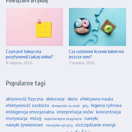
Powiązane artykuły
Czym jest toksyczna
Czy codzienne liczenie kalorii ma
pozytywność i jak jej unikać?
jeszcze sens?
8 sierpnia, 2026
7 sierpnia, 2026
Popularne tagi
aktywność fizyczna
dekoracje
dieta
efektywna nauka
efektywność osobista
higiena cyfrowa
ekwipunek na szlak
góry
inteligencja emocjonalna
interpretacja snów
koncentracja
motywacja
mózg
nawyki
najdziwniejsze osiągnięcia
nawyki żywieniowe
oszczędzanie energii
niezwykłe wyczyny