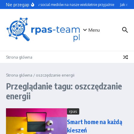
Przejdź do treści
Nie przegap
Wpływ social mediów na nasze wieloletnie przyjaźnie
Jak efek
Menu
Strona główna
Strona główna
/
oszczędzanie energii
Przeglądanie tagu: oszczędzanie
energii
rpas
Smart home na każdą
kieszeń