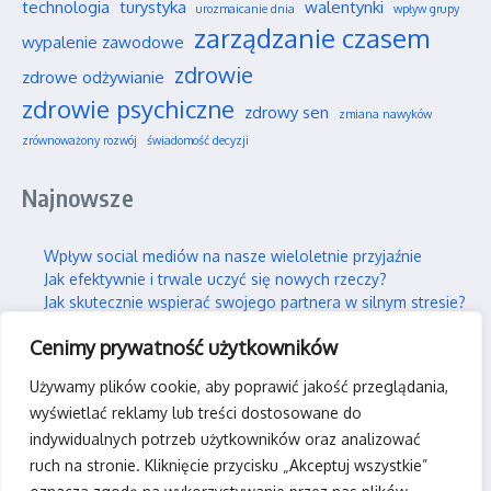
technologia
turystyka
walentynki
urozmaicanie dnia
wpływ grupy
zarządzanie czasem
wypalenie zawodowe
zdrowie
zdrowe odżywianie
zdrowie psychiczne
zdrowy sen
zmiana nawyków
zrównoważony rozwój
świadomość decyzji
Najnowsze
Wpływ social mediów na nasze wieloletnie przyjaźnie
Jak efektywnie i trwale uczyć się nowych rzeczy?
Jak skutecznie wspierać swojego partnera w silnym stresie?
Gdzie można legalnie latać dronem w Polsce?
Cenimy prywatność użytkowników
Praca hybrydowa – czy to faktycznie idealne rozwiązanie?
Używamy plików cookie, aby poprawić jakość przeglądania,
Kontakt
wyświetlać reklamy lub treści dostosowane do
indywidualnych potrzeb użytkowników oraz analizować
kontakt@rpas-team.pl
ruch na stronie. Kliknięcie przycisku „Akceptuj wszystkie”