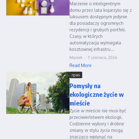
Marzenie o inteligentnym
domu przez lata kojarzyło się z
luksusem dostępnym jedynie
dla posiadaczy ogromnych
rezydencji i grubych portfeli.
Czasy, w których
automatyzacja wymagała
kosztownej infrastru...
Maciek
7 czerwca, 2026
Read More
rpas
Pomysły na
ekologiczne życie w
mieście
Życie w mieście nie musi być
przeciwieństwem ekologii.
Codzienne wybory i drobne
zmiany w stylu życia mogą
znacząco wpłynąć na