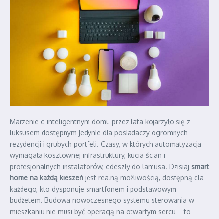
Marzenie o inteligentnym domu przez lata kojarzyło się z
luksusem dostępnym jedynie dla posiadaczy ogromnych
rezydencji i grubych portfeli. Czasy, w których automatyzacja
wymagała kosztownej infrastruktury, kucia ścian i
profesjonalnych instalatorów, odeszły do lamusa. Dzisiaj
smart
home na każdą kieszeń
jest realną możliwością, dostępną dla
każdego, kto dysponuje smartfonem i podstawowym
budżetem. Budowa nowoczesnego systemu sterowania w
mieszkaniu nie musi być operacją na otwartym sercu – to