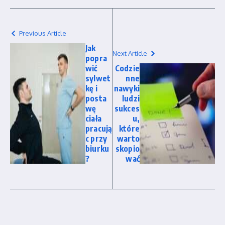
Previous Article
Jak
Next Article
popra
wić
Codzie
sylwet
nne
kę i
nawyki
posta
ludzi
wę
sukces
ciała
u,
pracują
które
c przy
warto
biurku
skopio
?
wać