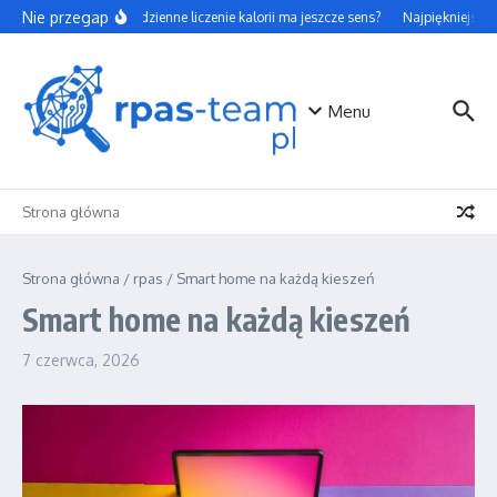
Przejdź do treści
Nie przegap
Czy codzienne liczenie kalorii ma jeszcze sens?
Najpiękniejsze p
Menu
Strona główna
Strona główna
/
rpas
/
Smart home na każdą kieszeń
Smart home na każdą kieszeń
7 czerwca, 2026