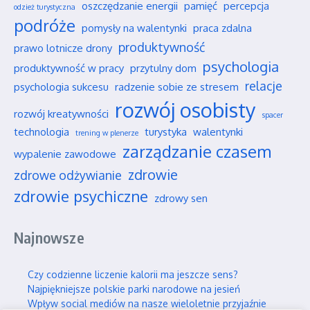
oszczędzanie energii
pamięć
percepcja
odzież turystyczna
podróże
pomysły na walentynki
praca zdalna
produktywność
prawo lotnicze drony
psychologia
produktywność w pracy
przytulny dom
relacje
psychologia sukcesu
radzenie sobie ze stresem
rozwój osobisty
rozwój kreatywności
spacer
technologia
turystyka
walentynki
trening w plenerze
zarządzanie czasem
wypalenie zawodowe
zdrowie
zdrowe odżywianie
zdrowie psychiczne
zdrowy sen
Najnowsze
Czy codzienne liczenie kalorii ma jeszcze sens?
Najpiękniejsze polskie parki narodowe na jesień
Wpływ social mediów na nasze wieloletnie przyjaźnie