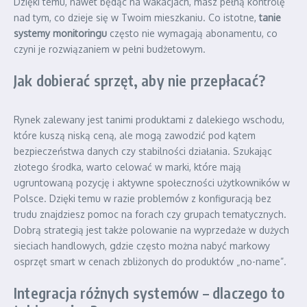
Dzięki temu, nawet będąc na wakacjach, masz pełną kontrolę
nad tym, co dzieje się w Twoim mieszkaniu. Co istotne,
tanie
systemy monitoringu
często nie wymagają abonamentu, co
czyni je rozwiązaniem w pełni budżetowym.
Jak dobierać sprzęt, aby nie przepłacać?
Rynek zalewany jest tanimi produktami z dalekiego wschodu,
które kuszą niską ceną, ale mogą zawodzić pod kątem
bezpieczeństwa danych czy stabilności działania. Szukając
złotego środka, warto celować w marki, które mają
ugruntowaną pozycję i aktywne społeczności użytkowników w
Polsce. Dzięki temu w razie problemów z konfiguracją bez
trudu znajdziesz pomoc na forach czy grupach tematycznych.
Dobrą strategią jest także polowanie na wyprzedaże w dużych
sieciach handlowych, gdzie często można nabyć markowy
osprzęt smart w cenach zbliżonych do produktów „no-name”.
Integracja różnych systemów – dlaczego to