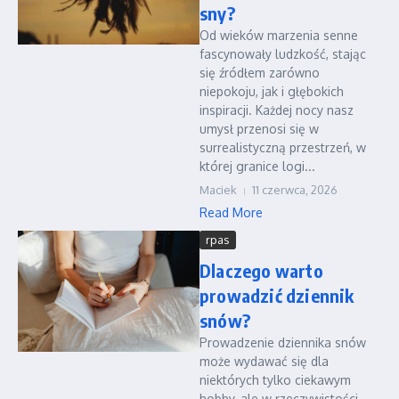
sny?
Od wieków marzenia senne
fascynowały ludzkość, stając
się źródłem zarówno
niepokoju, jak i głębokich
inspiracji. Każdej nocy nasz
umysł przenosi się w
surrealistyczną przestrzeń, w
której granice logi...
Maciek
11 czerwca, 2026
Read More
rpas
Dlaczego warto
prowadzić dziennik
snów?
Prowadzenie dziennika snów
może wydawać się dla
niektórych tylko ciekawym
hobby, ale w rzeczywistości