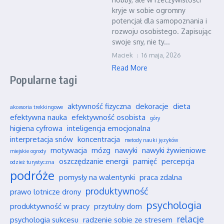
kryje w sobie ogromny
potencjał dla samopoznania i
rozwoju osobistego. Zapisując
swoje sny, nie ty...
Maciek
16 maja, 2026
Read More
Popularne tagi
aktywność fizyczna
dekoracje
dieta
akcesoria trekkingowe
efektywna nauka
efektywność osobista
góry
higiena cyfrowa
inteligencja emocjonalna
interpretacja snów
koncentracja
metody nauki języków
motywacja
mózg
nawyki
nawyki żywieniowe
miejskie ogrody
oszczędzanie energii
pamięć
percepcja
odzież turystyczna
podróże
pomysły na walentynki
praca zdalna
produktywność
prawo lotnicze drony
psychologia
produktywność w pracy
przytulny dom
relacje
psychologia sukcesu
radzenie sobie ze stresem