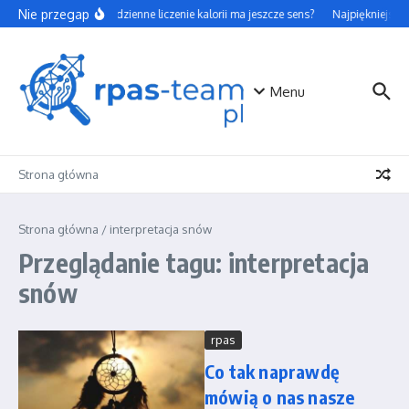
Przejdź do treści
Nie przegap
Czy codzienne liczenie kalorii ma jeszcze sens?
Najpiękniejsze 
Menu
Strona główna
Strona główna
/
interpretacja snów
Przeglądanie tagu: interpretacja
snów
rpas
Co tak naprawdę
mówią o nas nasze