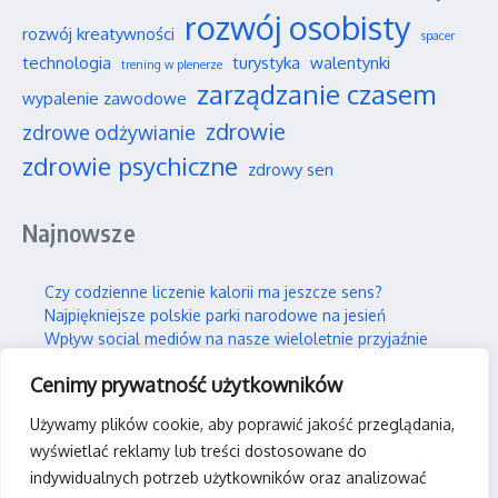
rozwój osobisty
rozwój kreatywności
spacer
technologia
turystyka
walentynki
trening w plenerze
zarządzanie czasem
wypalenie zawodowe
zdrowie
zdrowe odżywianie
zdrowie psychiczne
zdrowy sen
Najnowsze
Czy codzienne liczenie kalorii ma jeszcze sens?
Najpiękniejsze polskie parki narodowe na jesień
Wpływ social mediów na nasze wieloletnie przyjaźnie
Jak efektywnie i trwale uczyć się nowych rzeczy?
Cenimy prywatność użytkowników
Jak skutecznie wspierać swojego partnera w silnym stresie?
Używamy plików cookie, aby poprawić jakość przeglądania,
Kontakt
wyświetlać reklamy lub treści dostosowane do
indywidualnych potrzeb użytkowników oraz analizować