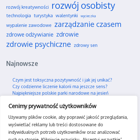
rozwój osobisty
rozwój kreatywności
technologia
turystyka
walentynki
wycieczka
zarządzanie czasem
wypalenie zawodowe
zdrowie
zdrowe odżywianie
zdrowie psychiczne
zdrowy sen
Najnowsze
Czym jest toksyczna pozytywność i jak jej unikać?
Czy codzienne liczenie kalorii ma jeszcze sens?
Najpiękniejsze polskie parki narodowe na jesień
Wpływ social mediów na nasze wieloletnie przyjaźnie
Cenimy prywatność użytkowników
Jak efektywnie i trwale uczyć się nowych rzeczy?
Używamy plików cookie, aby poprawić jakość przeglądania,
Kontakt
wyświetlać reklamy lub treści dostosowane do
indywidualnych potrzeb użytkowników oraz analizować
ruch na stronie. Kliknięcie przycisku „Akceptuj wszystkie”
kontakt@rpas-team.pl