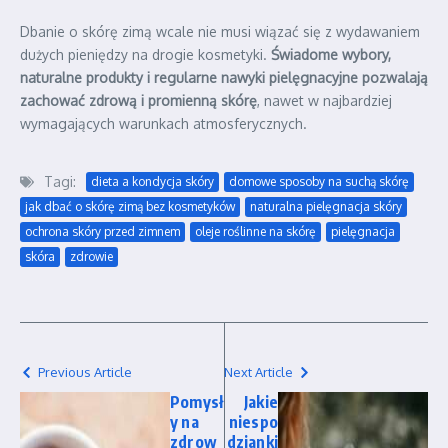
Dbanie o skórę zimą wcale nie musi wiązać się z wydawaniem
dużych pieniędzy na drogie kosmetyki.
Świadome wybory,
naturalne produkty i regularne nawyki pielęgnacyjne pozwalają
zachować zdrową i promienną skórę
, nawet w najbardziej
wymagających warunkach atmosferycznych.
Tagi:
dieta a kondycja skóry
domowe sposoby na suchą skórę
jak dbać o skórę zimą bez kosmetyków
naturalna pielęgnacja skóry
ochrona skóry przed zimnem
oleje roślinne na skórę
pielęgnacja
skóra
zdrowie
Previous Article
Next Article
Pomysł
Jakie
y na
niespo
zdrow
dzianki