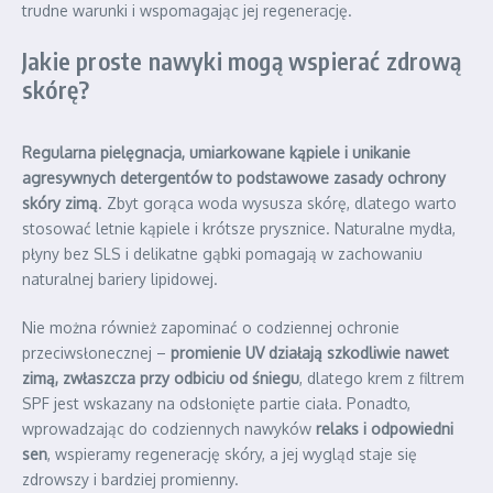
trudne warunki i wspomagając jej regenerację.
Jakie proste nawyki mogą wspierać zdrową
skórę?
Regularna pielęgnacja, umiarkowane kąpiele i unikanie
agresywnych detergentów to podstawowe zasady ochrony
skóry zimą
. Zbyt gorąca woda wysusza skórę, dlatego warto
stosować letnie kąpiele i krótsze prysznice. Naturalne mydła,
płyny bez SLS i delikatne gąbki pomagają w zachowaniu
naturalnej bariery lipidowej.
Nie można również zapominać o codziennej ochronie
przeciwsłonecznej –
promienie UV działają szkodliwie nawet
zimą, zwłaszcza przy odbiciu od śniegu
, dlatego krem z filtrem
SPF jest wskazany na odsłonięte partie ciała. Ponadto,
wprowadzając do codziennych nawyków
relaks i odpowiedni
sen
, wspieramy regenerację skóry, a jej wygląd staje się
zdrowszy i bardziej promienny.