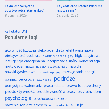
Czym jest toksyczna
Czy codzienne liczenie kalorii ma
pozytywność i jak jej unikać?
jeszcze sens?
8 sierpnia, 2026
7 sierpnia, 2026
kalkulator BMI
Popularne tagi
aktywność fizyczna
dekoracje
dieta
efektywna nauka
efektywność osobista
higiena cyfrowa
ekwipunek na szlak
góry
inteligencja emocjonalna
interpretacja snów
koncentracja
motywacja
mózg
nawyki
najdziwniejsze osiągnięcia
nawyki żywieniowe
oszczędzanie energii
niezwykłe wyczyny
podróże
pamięć
percepcja
plecak górski
pomysły na walentynki
praca zdalna
prawo lotnicze drony
produktywność
produktywność w pracy
przytulny dom
psychologia
psychologia sukcesu
relacje
radzenie sobie ze stresem
rekordy jedzenia