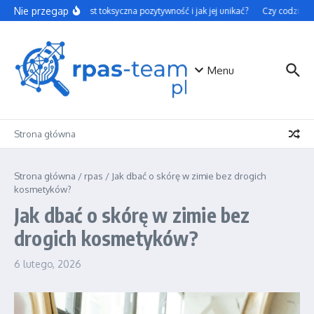
Przejdź do treści
Nie przegap
Czym jest toksyczna pozytywność i jak jej unikać?
Czy codzienne 
Menu
Strona główna
Strona główna
/
rpas
/
Jak dbać o skórę w zimie bez drogich
kosmetyków?
Jak dbać o skórę w zimie bez
drogich kosmetyków?
6 lutego, 2026