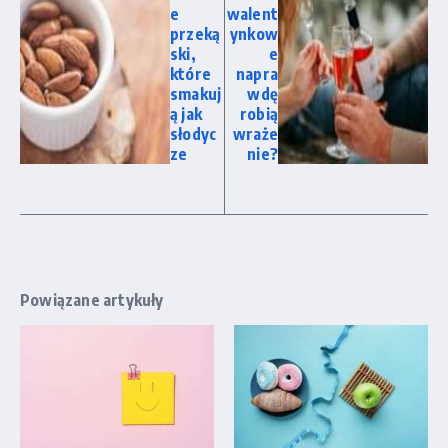
e
walent
przeką
ynkow
ski,
e
które
napra
smakuj
wdę
ą jak
robią
słodyc
wraże
ze
nie?
Powiązane artykuły