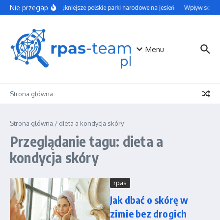
Przejdź do treści
Nie przegap
Najpiękniejsze polskie parki narodowe na jesień
Wpływ social 
Menu
Strona główna
Strona główna
/
dieta a kondycja skóry
Przeglądanie tagu: dieta a
kondycja skóry
rpas
Jak dbać o skórę w
zimie bez drogich