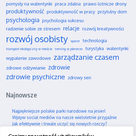
pomysły na walentynki
praca zdalna
prawo lotnicze drony
produktywność
produktywność w pracy
przytulny dom
psychologia
psychologia sukcesu
relacje
radzenie sobie ze stresem
rozwój kreatywności
rozwój osobisty
technologia
spacer
turystyka
walentynki
transport ekologiczny w mieście
trening w plenerze
zarządzanie czasem
wypalenie zawodowe
zdrowie
zdrowe odżywianie
zdrowie psychiczne
zdrowy sen
Najnowsze
Najpiękniejsze polskie parki narodowe na jesień
Wpływ social mediów na nasze wieloletnie przyjaźnie
Jak efektywnie i trwale uczyć się nowych rzeczy?
Jak skutecznie wspierać swojego partnera w silnym stresie?