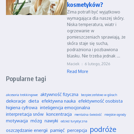
kosmetyków?
Zima potrafi być wyjątkowo
wymagająca dla naszej skóry.
Niska temperatura, wiatr i
ogrzewanie w
pomieszczeniach sprawiają, że
skóra staje się sucha,
podrażniona i pozbawiona
blasku. Nie trzeba jednak ...
Maciek
6 lutego, 2026
Read More
Popularne tagi
aktywność fizyczna
akcesoria trekkingowe
bezpieczeństwo w górach
dekoracje
dieta
efektywna nauka
efektywność osobista
higiena cyfrowa
inteligencja emocjonalna
interpretacja snów
koncentracja
mentalna świeżość
miejskie ogrody
motywacja
mózg
nawyki
odzież turystyczna
podróże
oszczędzanie energii
pamięć
percepcja