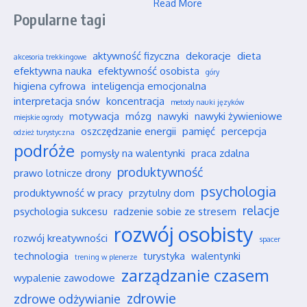
Read More
Popularne tagi
aktywność fizyczna
dekoracje
dieta
akcesoria trekkingowe
efektywna nauka
efektywność osobista
góry
higiena cyfrowa
inteligencja emocjonalna
interpretacja snów
koncentracja
metody nauki języków
motywacja
mózg
nawyki
nawyki żywieniowe
miejskie ogrody
oszczędzanie energii
pamięć
percepcja
odzież turystyczna
podróże
pomysły na walentynki
praca zdalna
produktywność
prawo lotnicze drony
psychologia
produktywność w pracy
przytulny dom
relacje
psychologia sukcesu
radzenie sobie ze stresem
rozwój osobisty
rozwój kreatywności
spacer
technologia
turystyka
walentynki
trening w plenerze
zarządzanie czasem
wypalenie zawodowe
zdrowie
zdrowe odżywianie