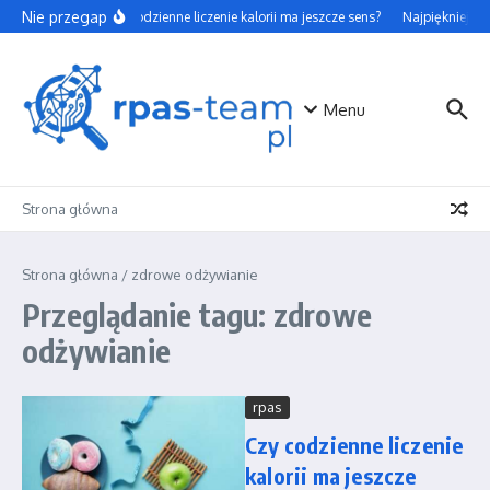
Przejdź do treści
Nie przegap
Czy codzienne liczenie kalorii ma jeszcze sens?
Najpiękniejsze
Menu
Strona główna
Strona główna
/
zdrowe odżywianie
Przeglądanie tagu: zdrowe
odżywianie
rpas
Czy codzienne liczenie
kalorii ma jeszcze