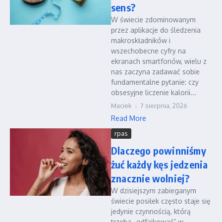
sens?
W świecie zdominowanym
przez aplikacje do śledzenia
makroskładników i
wszechobecne cyfry na
ekranach smartfonów, wielu z
nas zaczyna zadawać sobie
fundamentalne pytanie: czy
obsesyjne liczenie kalorii...
Maciek
7 sierpnia, 2026
Read More
rpas
Dlaczego powinniśmy
żuć każdy kęs jedzenia
znacznie wolniej?
W dzisiejszym zabieganym
świecie posiłek często staje się
jedynie czynnością, którą
trzeba „odfajkować” w