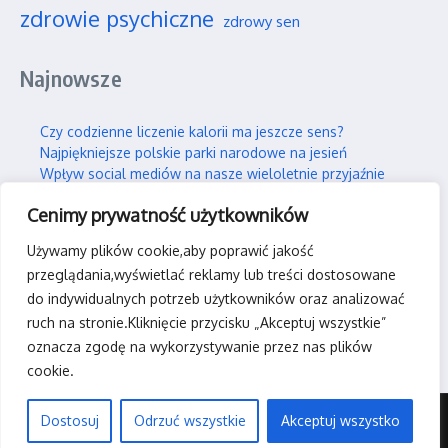
zdrowie psychiczne
zdrowy sen
Najnowsze
Czy codzienne liczenie kalorii ma jeszcze sens?
Najpiękniejsze polskie parki narodowe na jesień
Wpływ social mediów na nasze wieloletnie przyjaźnie
Jak efektywnie i trwale uczyć się nowych rzeczy?
Cenimy prywatność użytkowników
Jak skutecznie wspierać swojego partnera w silnym stresie?
Używamy plików cookie,aby poprawić jakość
Kontakt
przeglądania,wyświetlać reklamy lub treści dostosowane
do indywidualnych potrzeb użytkowników oraz analizować
kontakt@rpas-team.pl
ruch na stronie.Kliknięcie przycisku „Akceptuj wszystkie”
oznacza zgodę na wykorzystywanie przez nas plików
cookie.
Dostosuj
Odrzuć wszystkie
Akceptuj wszystko
Copyright © 2026