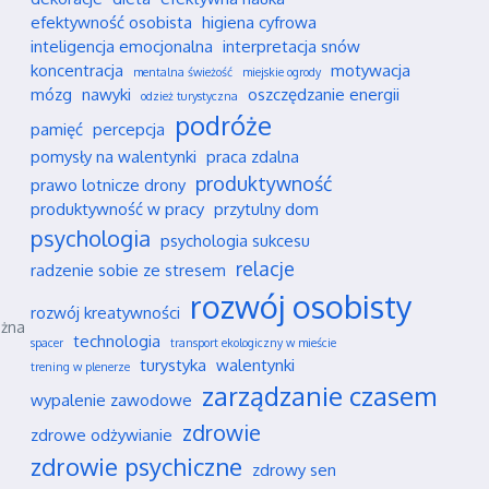
efektywność osobista
higiena cyfrowa
inteligencja emocjonalna
interpretacja snów
koncentracja
motywacja
mentalna świeżość
miejskie ogrody
mózg
nawyki
oszczędzanie energii
odzież turystyczna
podróże
pamięć
percepcja
pomysły na walentynki
praca zdalna
produktywność
prawo lotnicze drony
produktywność w pracy
przytulny dom
psychologia
psychologia sukcesu
relacje
radzenie sobie ze stresem
rozwój osobisty
rozwój kreatywności
ożna
technologia
spacer
transport ekologiczny w mieście
turystyka
walentynki
trening w plenerze
zarządzanie czasem
wypalenie zawodowe
zdrowie
zdrowe odżywianie
zdrowie psychiczne
zdrowy sen