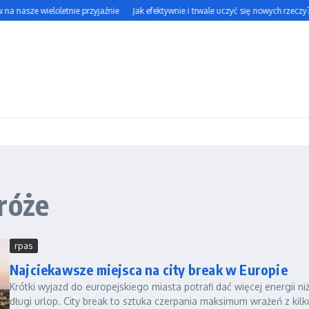
nasze wieloletnie przyjaźnie
Jak efektywnie i trwale uczyć się nowych rzeczy?
róże
rpas
Najciekawsze miejsca na city break w Europie
Krótki wyjazd do europejskiego miasta potrafi dać więcej energii ni
długi urlop. City break to sztuka czerpania maksimum wrażeń z kilk