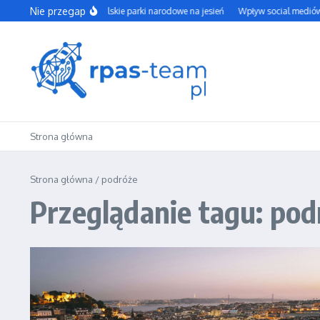
Przejdź do treści
Nie przegap
Najpiękniejsze polskie parki narodowe na jesień
Wpływ social mediów na 
Strona główna
Strona główna
/
podróże
Przeglądanie tagu: pod