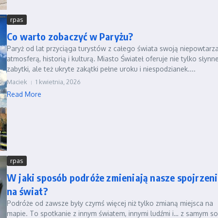
rpas
Co warto zobaczyć w Paryżu?
Paryż od lat przyciąga turystów z całego świata swoją niepowtarz
atmosferą, historią i kulturą. Miasto Świateł oferuje nie tylko słynn
zabytki, ale też ukryte zakątki pełne uroku i niespodzianek....
Maciek
1 kwietnia, 2026
Read More
rpas
W jaki sposób podróże zmieniają nasze spojrzen
na świat?
Podróże od zawsze były czymś więcej niż tylko zmianą miejsca na
mapie. To spotkanie z innym światem, innymi ludźmi i… z samym so