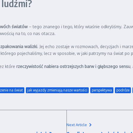
 ludźmi?
dwóch światów
– tego znanego i tego, który właśnie odkryliśmy. Zauw
awością na to, co nas otacza.
ozpakowania walizki
. Jej echo zostaje w rozmowach, decyzjach i mar
którego pojechaliśmy, lecz w sposobie, w jaki patrzymy na świat po 
ez które
rzeczywistość nabiera ostrzejszych barw i głębszego sensu
,
rzenie na świat
jak wyjazdy zmieniają nasze wartości
perspektywa
podróże
Next Article