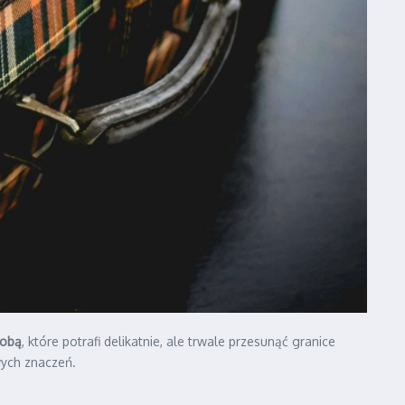
sobą
, które potrafi delikatnie, ale trwale przesunąć granice
wych znaczeń.