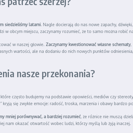
s patrzeć szerzej?
m siedzieliśmy latami
. Nagle docierają do nas nowe zapachy, dźwięki,
dzi w obcym miejscu, zaczynamy rozumieć, że to samo można robić na 
cować w naszej głowie.
Zaczynamy kwestionować własne schematy
,
snych wartości, ale na dodaniu do nich nowych punktów odniesienia, 
ienia nasze przekonania?
, które często budujemy na podstawie opowieści, mediów czy stereot
” kryją się zwykłe emocje: radość, troska, marzenia i obawy bardzo 
y mniej porównywać, a bardziej rozumieć
, że różnice nie muszą dzi
ej nam okazać otwartość wobec ludzi, którzy myślą lub żyją inaczej.