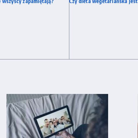
e wszyscy zapamiętają?
Czy dieta wegetariańska jest