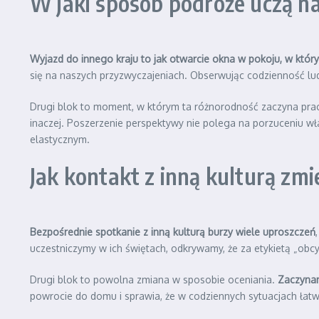
W jaki sposób podróże uczą na
Wyjazd do innego kraju to jak otwarcie okna w pokoju, w który
się na naszych przyzwyczajeniach. Obserwując codzienność lu
Drugi blok to moment, w którym ta różnorodność zaczyna pra
inaczej. Poszerzenie perspektywy nie polega na porzuceniu wła
elastycznym.
Jak kontakt z inną kulturą zm
Bezpośrednie spotkanie z inną kulturą burzy wiele uproszczeń
uczestniczymy w ich świętach, odkrywamy, że za etykietą „obcy
Drugi blok to powolna zmiana w sposobie oceniania.
Zaczynam
powrocie do domu i sprawia, że w codziennych sytuacjach łatwi