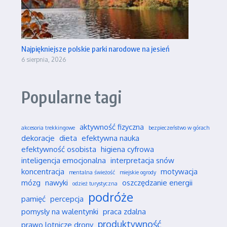
Najpiękniejsze polskie parki narodowe na jesień
6 sierpnia, 2026
Popularne tagi
aktywność fizyczna
akcesoria trekkingowe
bezpieczeństwo w górach
dekoracje
dieta
efektywna nauka
efektywność osobista
higiena cyfrowa
inteligencja emocjonalna
interpretacja snów
koncentracja
motywacja
mentalna świeżość
miejskie ogrody
mózg
nawyki
oszczędzanie energii
odzież turystyczna
podróże
pamięć
percepcja
pomysły na walentynki
praca zdalna
produktywność
prawo lotnicze drony