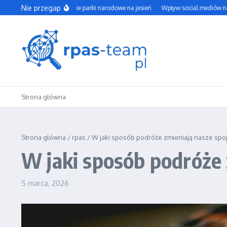
Przejdź do treści
Nie przegap
Najpiękniejsze polskie parki narodowe na jesień
Wpływ social mediów na nasze w
Strona główna
Strona główna
/
rpas
/
W jaki sposób podróże zmieniają nasze spoj
W jaki sposób podróże 
5 marca, 2026