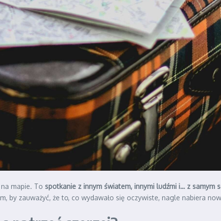
a na mapie. To
spotkanie z innym światem, innymi ludźmi i… z samym 
m, by zauważyć, że to, co wydawało się oczywiste, nagle nabiera no