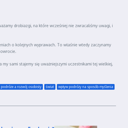
ażamy drobiazgi, na które wcześniej nie zwracaliśmy uwagi, i
zeniach o kolejnych wyprawach. To właśnie wtedy zaczynamy
powrocie.
 a my sami stajemy się uważniejszymi uczestnikami tej wielkiej,
podróże a rozwój osobisty
świat
wpływ podróży na sposób myślenia