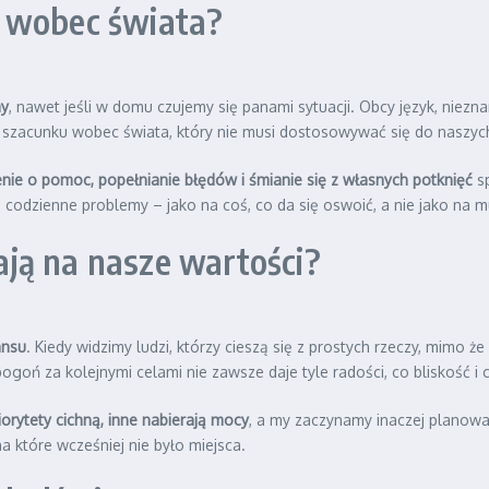
y wobec świata?
my
, nawet jeśli w domu czujemy się panami sytuacji. Obcy język, niezn
i szacunku wobec świata, który nie musi dostosowywać się do naszyc
nie o pomoc, popełnianie błędów i śmianie się z własnych potknięć
sp
na codzienne problemy – jako na coś, co da się oswoić, a nie jako na mu
ją na nasze wartości?
ansu
. Kiedy widzimy ludzi, którzy cieszą się z prostych rzeczy, mimo 
ogoń za kolejnymi celami nie zawsze daje tyle radości, co bliskość i 
iorytety cichną, inne nabierają mocy
, a my zaczynamy inaczej planowa
a które wcześniej nie było miejsca.