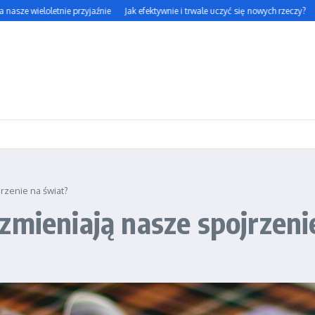
ieloletnie przyjaźnie
Jak efektywnie i trwale uczyć się nowych rzeczy?
Jak sk
rzenie na świat?
zmieniają nasze spojrzeni