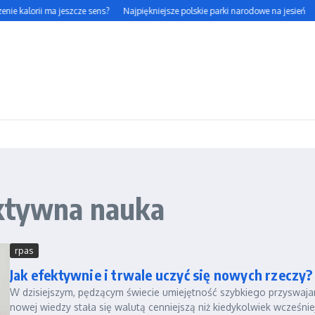
nie kalorii ma jeszcze sens?
Najpiękniejsze polskie parki narodowe na jesień
ektywna nauka
rpas
Jak efektywnie i trwale uczyć się nowych rzeczy?
W dzisiejszym, pędzącym świecie umiejętność szybkiego przyswaja
nowej wiedzy stała się walutą cenniejszą niż kiedykolwiek wcześnie