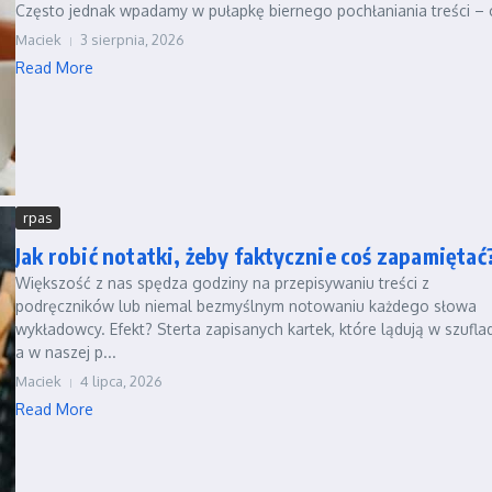
Często jednak wpadamy w pułapkę biernego pochłaniania treści – c
Maciek
3 sierpnia, 2026
Read More
rpas
Jak robić notatki, żeby faktycznie coś zapamiętać
Większość z nas spędza godziny na przepisywaniu treści z
podręczników lub niemal bezmyślnym notowaniu każdego słowa
wykładowcy. Efekt? Sterta zapisanych kartek, które lądują w szuflad
a w naszej p...
Maciek
4 lipca, 2026
Read More