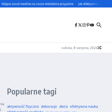
Wpływ social mediów na nasze wieloletnie przyjaźnie
Jak efektywnie i trwale uc
sobota, 8 sierpnia, 2026
Popularne tagi
nia
aktywność fizyczna
dekoracje
dieta
efektywna nauka
j.
efektywność osobista