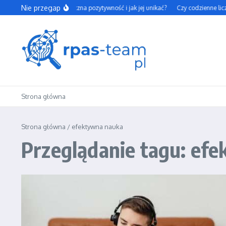
Przejdź do treści
Nie przegap
Czym jest toksyczna pozytywność i jak jej unikać?
Czy codzienne licze
Strona główna
Strona główna
/
efektywna nauka
Przeglądanie tagu: ef