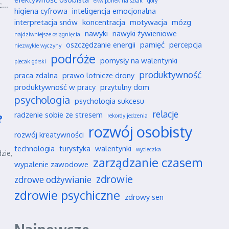
ekwipunek na szlak
góry
...
higiena cyfrowa
inteligencja emocjonalna
interpretacja snów
koncentracja
motywacja
mózg
nawyki
nawyki żywieniowe
najdziwniejsze osiągnięcia
oszczędzanie energii
pamięć
percepcja
niezwykłe wyczyny
podróże
pomysły na walentynki
plecak górski
produktywność
praca zdalna
prawo lotnicze drony
produktywność w pracy
przytulny dom
psychologia
psychologia sukcesu
relacje
radzenie sobie ze stresem
rekordy jedzenia
?
rozwój osobisty
rozwój kreatywności
technologia
turystyka
walentynki
wycieczka
zie,
zarządzanie czasem
wypalenie zawodowe
zdrowie
zdrowe odżywianie
zdrowie psychiczne
zdrowy sen