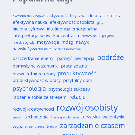
aktywność fizyczna
dekoracje
dieta
akcesoria trekkingowe
efektywna nauka
efektywność osobista
góry
higiena cyfrowa
inteligencja emocjonalna
interpretacja snów
koncentracja
metody nauki języków
motywacja
mózg
nawyki
miejskie ogrody
nawyki żywieniowe
odzież turystyczna
podróże
oszczędzanie energii
pamięć
percepcja
pomysły na walentynki
praca zdalna
produktywność
prawo lotnicze drony
produktywność w pracy
przytulny dom
psychologia
psychologia sukcesu
relacje
radzenie sobie ze stresem
rozwój osobisty
rozwój kreatywności
technologia
turystyka
walentynki
spacer
trening w plenerze
zarządzanie czasem
wypalenie zawodowe