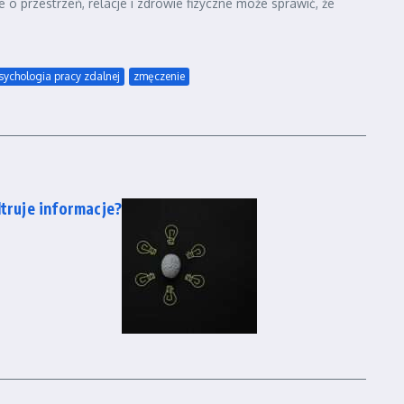
o przestrzeń, relacje i zdrowie fizyczne może sprawić, że
sychologia pracy zdalnej
zmęczenie
ltruje informacje?