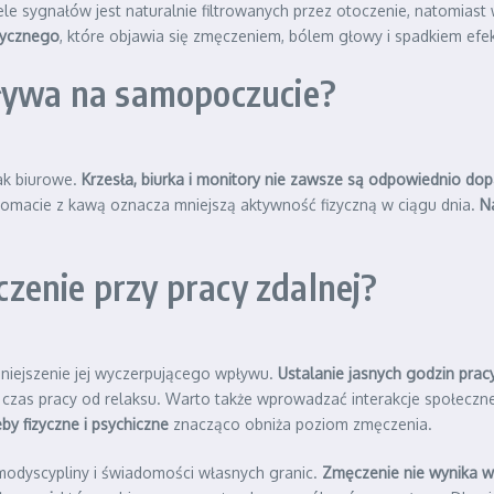
ele sygnałów jest naturalnie filtrowanych przez otoczenie, natomias
rycznego
, które objawia się zmęczeniem, bólem głowy i spadkiem efe
pływa na samopoczucie?
ak biurowe.
Krzesła, biurka i monitory nie zawsze są odpowiednio d
utomacie z kawą oznacza mniejszą aktywność fizyczną w ciągu dnia.
N
zenie przy pracy zdalnej?
niejszenie jej wyczerpującego wpływu.
Ustalanie jasnych godzin prac
czas pracy od relaksu. Warto także wprowadzać interakcje społeczn
y fizyczne i psychiczne
znacząco obniża poziom zmęczenia.
odyscypliny i świadomości własnych granic.
Zmęczenie nie wynika w