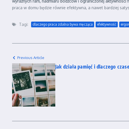
wyraźnych ram, nadmiaru bodźców i ograniczonej aktywności f
praca w domu będzie równie efektywna, a nawet bardziej satys
Tagi:
dlaczego praca zdalna bywa męcząca
efektywność
ergo
Previous Article
Jak działa pamięć i dlaczego cza