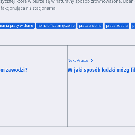
izycznej
, które w biurze są w naturalny sposób zrównoważone. Dbanie 
fakcjonująca niż stacjonarna.
nomia pracy w domu
home office zmęczenie
praca z domu
praca zdalna
p
Next Article
sem zawodzi?
W jaki sposób ludzki mózg fi