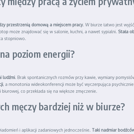
cy między pracą a życiem prywat
ędzy przestrzenią domową a miejscem pracy
. W biurze łatwo jest wyjś
ptop może znajdować się w salonie, kuchni, a nawet sypialni.
Stała o
ta stopniowo.
 na poziom energii?
i ludźmi
. Brak spontanicznych rozmów przy kawie, wymiany pomysłów 
ji
, a monotonia wideokonferencji może być wyczerpująca psychiczni
 biurowej, co przekłada się na większe zmęczenie.
h męczy bardziej niż w biurze?
adomień i aplikacji zadaniowych jednocześnie.
Taki nadmiar bodźców