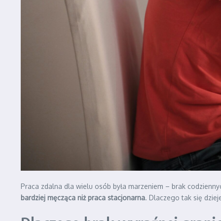
Praca zdalna dla wielu osób była marzeniem – brak codzienn
bardziej męcząca niż praca stacjonarna
. Dlaczego tak się dzi