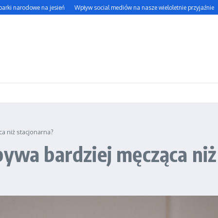
narodowe na jesień
Wpływ social mediów na nasze wieloletnie przyjaźnie
Jak 
a niż stacjonarna?
bywa bardziej męcząca niż