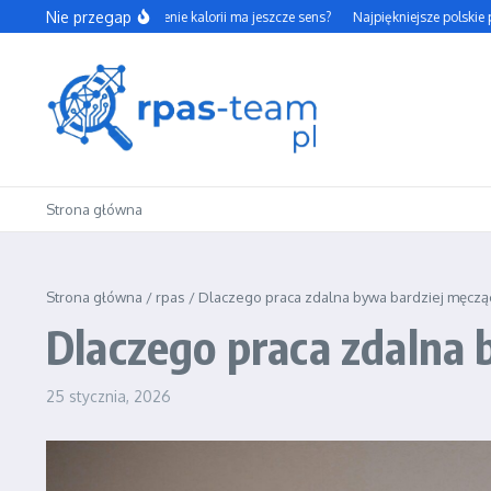
Przejdź do treści
Nie przegap
Czy codzienne liczenie kalorii ma jeszcze sens?
Najpiękniejsze polskie parki 
Strona główna
Strona główna
/
rpas
/
Dlaczego praca zdalna bywa bardziej męcząc
Dlaczego praca zdalna 
25 stycznia, 2026