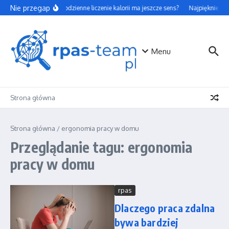
Przejdź do treści
Nie przegap
Czy codzienne liczenie kalorii ma jeszcze sens?
Najpiękniejsze
Menu
Strona główna
Strona główna
/
ergonomia pracy w domu
Przeglądanie tagu: ergonomia
pracy w domu
rpas
Dlaczego praca zdalna
bywa bardziej