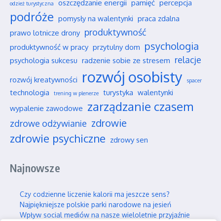
oszczędzanie energii
pamięć
percepcja
odzież turystyczna
podróże
pomysły na walentynki
praca zdalna
produktywność
prawo lotnicze drony
psychologia
produktywność w pracy
przytulny dom
relacje
psychologia sukcesu
radzenie sobie ze stresem
rozwój osobisty
rozwój kreatywności
spacer
technologia
turystyka
walentynki
trening w plenerze
zarządzanie czasem
wypalenie zawodowe
zdrowie
zdrowe odżywianie
zdrowie psychiczne
zdrowy sen
Najnowsze
Czy codzienne liczenie kalorii ma jeszcze sens?
Najpiękniejsze polskie parki narodowe na jesień
Wpływ social mediów na nasze wieloletnie przyjaźnie