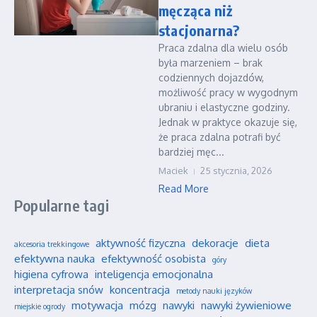
męcząca niż
stacjonarna?
Praca zdalna dla wielu osób
była marzeniem – brak
codziennych dojazdów,
możliwość pracy w wygodnym
ubraniu i elastyczne godziny.
Jednak w praktyce okazuje się,
że praca zdalna potrafi być
bardziej męc...
Maciek
25 stycznia, 2026
Read More
Popularne tagi
aktywność fizyczna
dekoracje
dieta
akcesoria trekkingowe
efektywna nauka
efektywność osobista
góry
higiena cyfrowa
inteligencja emocjonalna
interpretacja snów
koncentracja
metody nauki języków
motywacja
mózg
nawyki
nawyki żywieniowe
miejskie ogrody