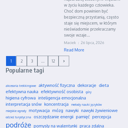
w życiu każdego człowieka.
Choć dom powinien być
bezpieczną przystanią, często
staje się miejscem, w którym
nieświadomie przekraczamy
swoje wzaje...
Maciek
26 lipca, 2026
Read More
1
2
3
...
12
Popularne tagi
aktywność fizyczna
dekoracje
dieta
akcesoria trekkingowe
efektywna nauka
efektywność osobista
góry
higiena cyfrowa
inteligencja emocjonalna
interpretacja snów
koncentracja
metody nauki języków
motywacja
mózg
nawyki
nawyki żywieniowe
miejskie ogrody
oszczędzanie energii
pamięć
percepcja
odzież turystyczna
podróże
pomysły na walentynki
praca zdalna