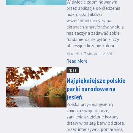
W świecie zdominowanym
przez aplikacje do śledzenia
makroskładników i
wszechobecne cyfry na
ekranach smartfonów, wielu z
nas zaczyna zadawać sobie
fundamentalne pytanie: czy
obsesyjne liczenie kalorii...
Maciek
7 sierpnia, 2026
Read More
rpas
Najpiękniejsze polskie
parki narodowe na
jesień
Polska przyroda jesienią
zmienia swoje oblicze,
zamieniając zielone korony
drzew w paletę barw od złota,
przez intensywną pomarańcz,