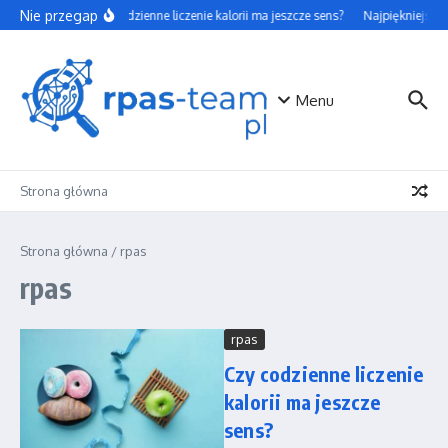
Przejdź do treści
Nie przegap
Czy codzienne liczenie kalorii ma jeszcze sens?
Najpiękniejsze 
Menu
Strona główna
Strona główna
/
rpas
rpas
rpas
Czy codzienne liczenie
kalorii ma jeszcze
sens?