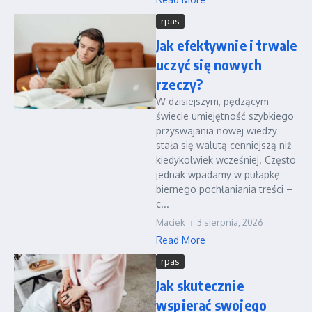
rpas
Jak efektywnie i trwale
uczyć się nowych
rzeczy?
W dzisiejszym, pędzącym
świecie umiejętność szybkiego
przyswajania nowej wiedzy
stała się walutą cenniejszą niż
kiedykolwiek wcześniej. Często
jednak wpadamy w pułapkę
biernego pochłaniania treści –
c...
Maciek
3 sierpnia, 2026
Read More
rpas
Jak skutecznie
wspierać swojego