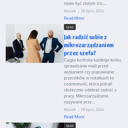
miało być złotym śro...
Maciek
30 lipca, 2026
Read More
rpas
Jak radzić sobie z
mikrozarządzaniem
przez szefa?
Ciągła kontrola każdego kroku,
sprawdzanie maili przed
wysłaniem czy poprawianie
przecinków w notatkach to
codzienność, która potrafi
skutecznie odebrać radość z
pracy. Mikrozarządzanie,
nazywane prze...
Maciek
28 lipca, 2026
Read More
rpas