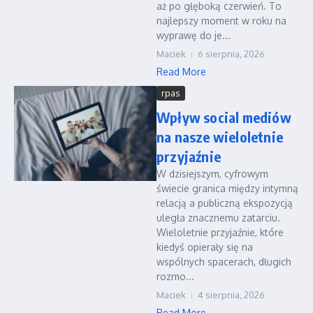
aż po głęboką czerwień. To
najlepszy moment w roku na
wyprawę do je...
Maciek
6 sierpnia, 2026
Read More
rpas
Wpływ social mediów
na nasze wieloletnie
przyjaźnie
W dzisiejszym, cyfrowym
świecie granica między intymną
relacją a publiczną ekspozycją
uległa znacznemu zatarciu.
Wieloletnie przyjaźnie, które
kiedyś opierały się na
wspólnych spacerach, długich
rozmo...
Maciek
4 sierpnia, 2026
Read More