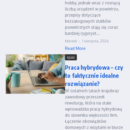
hobby, jednak wraz z rosnącą
liczbą urządzeń w powietrzu,
przepisy dotyczące
bezzałogowych statków
powietrznych stają się coraz
bardziej rygoryst...
Maciek
1 sierpnia, 2026
Read More
rpas
Praca hybrydowa – czy
to faktycznie idealne
rozwiązanie?
W ostatnich latach krajobraz
zawodowy przeszedł
rewolucję, która na stałe
wprowadziła pracę hybrydową
do słownika większości firm.
Łączenie obowiązków
domowych z wizytami w biurze