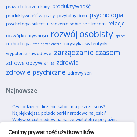
produktywność
prawo lotnicze drony
psychologia
produktywność w pracy
przytulny dom
relacje
psychologia sukcesu
radzenie sobie ze stresem
rozwój osobisty
rozwój kreatywności
spacer
technologia
turystyka
walentynki
trening w plenerze
zarządzanie czasem
wypalenie zawodowe
zdrowie
zdrowe odżywianie
zdrowie psychiczne
zdrowy sen
Najnowsze
Czy codzienne liczenie kalorii ma jeszcze sens?
Najpiękniejsze polskie parki narodowe na jesień
Wpływ social mediów na nasze wieloletnie przyjaźnie
Jak efektywnie i trwale uczyć się nowych rzeczy?
Cenimy prywatność użytkowników
Jak skutecznie wspierać swojego partnera w silnym stresie?