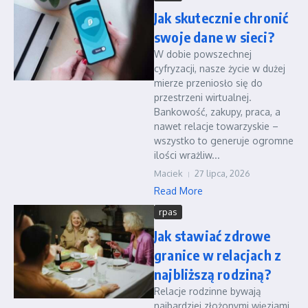
Jak skutecznie chronić
swoje dane w sieci?
W dobie powszechnej
cyfryzacji, nasze życie w dużej
mierze przeniosło się do
przestrzeni wirtualnej.
Bankowość, zakupy, praca, a
nawet relacje towarzyskie –
wszystko to generuje ogromne
ilości wrażliw...
Maciek
27 lipca, 2026
Read More
rpas
Jak stawiać zdrowe
granice w relacjach z
najbliższą rodziną?
Relacje rodzinne bywają
najbardziej złożonymi więziami