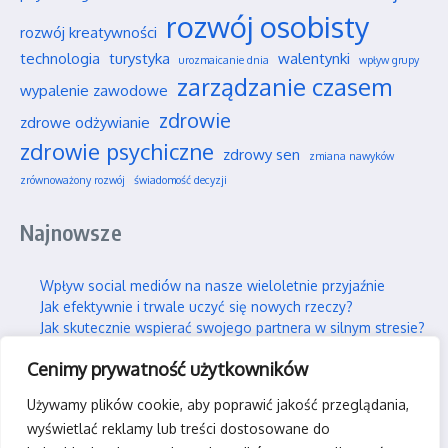
rozwój osobisty
rozwój kreatywności
technologia
turystyka
walentynki
urozmaicanie dnia
wpływ grupy
zarządzanie czasem
wypalenie zawodowe
zdrowie
zdrowe odżywianie
zdrowie psychiczne
zdrowy sen
zmiana nawyków
zrównoważony rozwój
świadomość decyzji
Najnowsze
Wpływ social mediów na nasze wieloletnie przyjaźnie
Jak efektywnie i trwale uczyć się nowych rzeczy?
Jak skutecznie wspierać swojego partnera w silnym stresie?
Gdzie można legalnie latać dronem w Polsce?
Cenimy prywatność użytkowników
Praca hybrydowa – czy to faktycznie idealne rozwiązanie?
Używamy plików cookie, aby poprawić jakość przeglądania,
Kontakt
wyświetlać reklamy lub treści dostosowane do