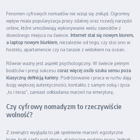
Fenomen cyfrowych nomadów nie wziął się znikąd. Ogromny
wpływ miała popularyzacja pracy zdalnej oraz rozwój narzędzi
online, które umożliwiają wykonywanie wielu zawodów z
dowolnego miejsca na świecie.
Internet stał się nowym biurem,
a laptop nowym biurkiem
, niezależnie od tego, czy stoi ono w
hostelu, apartamencie czy na tarasie z widokiem na ocean.
Równie ważny jest aspekt psychologiczny. W świecie pełnym
bodźców i presji sukcesu
coraz więcej osób szuka sensu poza
klasyczną definicją kariery
. Podróżowanie i praca w ruchu dają
iluzję większej autentyczności, kontaktu z samym sobą i życia
„tu i teraz”, zamiast odkładania marzeń na emeryturę.
Czy cyfrowy nomadyzm to rzeczywiście
wolność?
Z zewnątrz wygląda to jak spełnienie marzeń: egzotyczne
kraje, brak szefa nad głową, elastyczne godziny pracy. Jednak