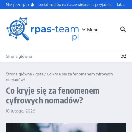
Przejdź do treści
Nie przegap
Wpływ social mediów na nasze wieloletnie przyjaźnie
Jak efekty
Menu
Strona główna
Strona główna
/
rpas
/
Co kryje się za fenomenem cyfrowych
nomadów?
Co kryje się za fenomenem
cyfrowych nomadów?
10 lutego, 2026