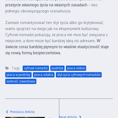
przeżycie własnego życia na własnych zasadach
– bez
jednego, obowiązującego scenariusza.
Zamiast romantyzować ten styl życia albo go krytykować,
warto spojrzeć na niego jak na eksperyment kulturowy.
Cyfrowi nomadzi pokazują, że praca nie musi być związana z
miejscem, a dom może być bardziej ideą niż adresem.
W
świecie coraz bardziej płynnym to właśnie elastyczność staje
się nową formą bezpieczeństwa
.
Tagi:
cyfrowi nomadzi
podróże
praca online
praca w podróży
praca zdalna
styl życia cyfrowych nomadów
wolność zawodowa
Previous Article
Next Article