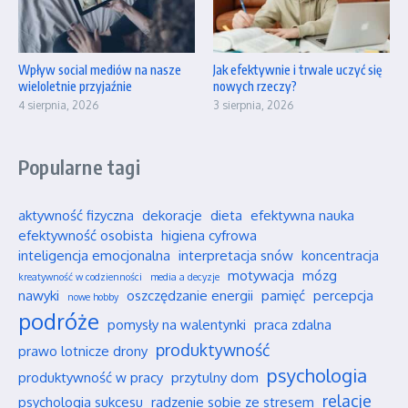
Wpływ social mediów na nasze
Jak efektywnie i trwale uczyć się
wieloletnie przyjaźnie
nowych rzeczy?
4 sierpnia, 2026
3 sierpnia, 2026
Popularne tagi
aktywność fizyczna
dekoracje
dieta
efektywna nauka
efektywność osobista
higiena cyfrowa
inteligencja emocjonalna
interpretacja snów
koncentracja
motywacja
mózg
kreatywność w codzienności
media a decyzje
nawyki
oszczędzanie energii
pamięć
percepcja
nowe hobby
podróże
pomysły na walentynki
praca zdalna
produktywność
prawo lotnicze drony
psychologia
produktywność w pracy
przytulny dom
relacje
psychologia sukcesu
radzenie sobie ze stresem