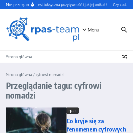
Przejdź do treści
Nie przegap
Czym jest toksyczna pozytywność i jak jej unikać?
Czy codzienn
Menu
Strona główna
Strona główna
/
cyfrowi nomadzi
Przeglądanie tagu: cyfrowi
nomadzi
rpas
Co kryje się za
fenomenem cyfrowych