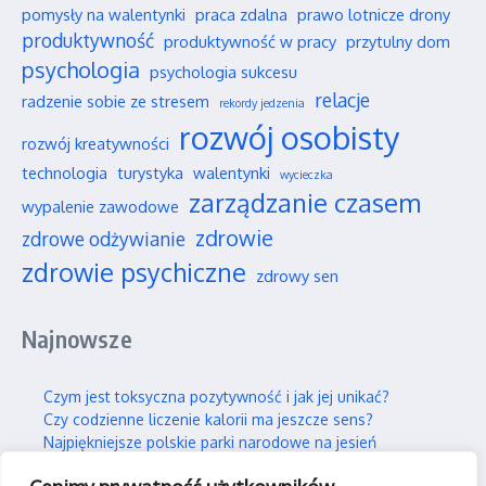
pomysły na walentynki
praca zdalna
prawo lotnicze drony
produktywność
produktywność w pracy
przytulny dom
psychologia
psychologia sukcesu
relacje
radzenie sobie ze stresem
rekordy jedzenia
rozwój osobisty
rozwój kreatywności
technologia
turystyka
walentynki
wycieczka
zarządzanie czasem
wypalenie zawodowe
zdrowie
zdrowe odżywianie
zdrowie psychiczne
zdrowy sen
Najnowsze
Czym jest toksyczna pozytywność i jak jej unikać?
Czy codzienne liczenie kalorii ma jeszcze sens?
Najpiękniejsze polskie parki narodowe na jesień
Wpływ social mediów na nasze wieloletnie przyjaźnie