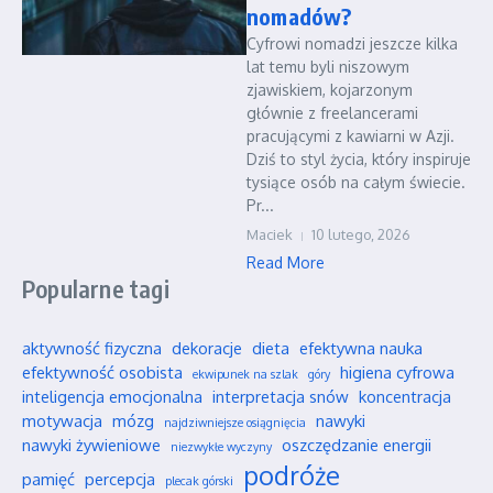
nomadów?
Cyfrowi nomadzi jeszcze kilka
lat temu byli niszowym
zjawiskiem, kojarzonym
głównie z freelancerami
pracującymi z kawiarni w Azji.
Dziś to styl życia, który inspiruje
tysiące osób na całym świecie.
Pr...
Maciek
10 lutego, 2026
Read More
Popularne tagi
aktywność fizyczna
dekoracje
dieta
efektywna nauka
efektywność osobista
higiena cyfrowa
ekwipunek na szlak
góry
inteligencja emocjonalna
interpretacja snów
koncentracja
motywacja
mózg
nawyki
najdziwniejsze osiągnięcia
nawyki żywieniowe
oszczędzanie energii
niezwykłe wyczyny
podróże
pamięć
percepcja
plecak górski