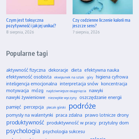
Czym jest toksyczna
Czy codzienne liczenie kalorii ma
pozytywność i jak jej unikać?
jeszcze sens?
8 sierpnia, 2026
7 sierpnia, 2026
Popularne tagi
aktywność fizyczna
dekoracje
dieta
efektywna nauka
efektywność osobista
higiena cyfrowa
ekwipunek na szlak
góry
inteligencja emocjonalna
interpretacja snów
koncentracja
motywacja
mózg
nawyki
najdziwniejsze osiągnięcia
nawyki żywieniowe
oszczędzanie energii
niezwykłe wyczyny
podróże
pamięć
percepcja
plecak górski
pomysły na walentynki
praca zdalna
prawo lotnicze drony
produktywność
produktywność w pracy
przytulny dom
psychologia
psychologia sukcesu