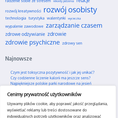
relacje
radzenie sobie ze stresem
rekordy jedzenia
rozwój osobisty
rozwój kreatywności
technologia
turystyka
walentynki
wycieczka
zarządzanie czasem
wypalenie zawodowe
zdrowie
zdrowe odżywianie
zdrowie psychiczne
zdrowy sen
Najnowsze
Czym jest toksyczna pozytywność i jak jej unikać?
Czy codzienne liczenie kalorii ma jeszcze sens?
Najpiękniejsze polskie parki narodowe na jesień
Wpływ social mediów na nasze wieloletnie przyjaźnie
Cenimy prywatność użytkowników
Jak efektywnie i trwale uczyć się nowych rzeczy?
Używamy plików cookie, aby poprawić jakość przeglądania,
Kontakt
wyświetlać reklamy lub treści dostosowane do
indywidualnych potrzeb użytkowników oraz analizować