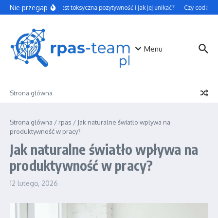
Przejdź do treści
Nie przegap
Czym jest toksyczna pozytywność i jak jej unikać?
Czy codzienne
Menu
Strona główna
Strona główna
/
rpas
/
Jak naturalne światło wpływa na
produktywność w pracy?
Jak naturalne światło wpływa na
produktywność w pracy?
12 lutego, 2026