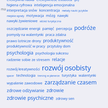
góry
higiena cyfrowa
inteligencja emocjonalna
ż ma
interpretacja snów
koncentracja
metody nauki języków
motywacja
mózg
nawyki
miejskie ogrody
nawyki żywieniowe
odzież turystyczna
podróże
oszczędzanie energii
pamięć
percepcja
pomysły na walentynki
praca zdalna
produktywność
prawo lotnicze drony
produktywność w pracy
przytulny dom
psychologia
psychologia sukcesu
relacje
radzenie sobie ze stresem
rozwój osobisty
rozwój kreatywności
technologia
turystyka
walentynki
spacer
trening w plenerze
zarządzanie czasem
wypalenie zawodowe
zdrowie
zdrowe odżywianie
zdrowie psychiczne
zdrowy sen