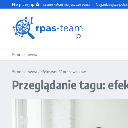
Przejdź do treści
Nie przegap
Czy codzienne liczenie kalorii ma jeszcze sens?
Najpiękniejsze polski
Strona główna
Strona główna
/
efektywność pracowników
Przeglądanie tagu: ef