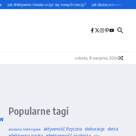
Jak efektywnie i trwale uczyć się nowych rzeczy?
Jak skutecznie wspierać swoj
sobota, 8 sierpnia, 2026
Popularne tagi
 w
aktywność fizyczna
dekoracje
dieta
akcesoria trekkingowe
efektywna nauka
efektywność osobista