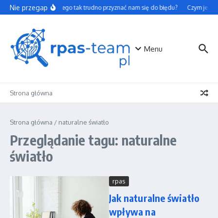
Przejdź do treści
Nie przegap
Dlaczego tak trudno przyznać nam się do błędu?
Czym jest t
Menu
Strona główna
Strona główna
/
naturalne światło
Przeglądanie tagu: naturalne
światło
rpas
Jak naturalne światło
wpływa na