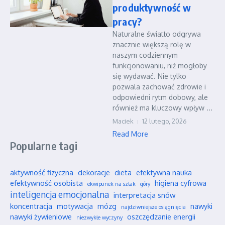
produktywność w
pracy?
Naturalne światło odgrywa
znacznie większą rolę w
naszym codziennym
funkcjonowaniu, niż mogłoby
się wydawać. Nie tylko
pozwala zachować zdrowie i
odpowiedni rytm dobowy, ale
również ma kluczowy wpływ ...
Maciek
12 lutego, 2026
Read More
Popularne tagi
aktywność fizyczna
dekoracje
dieta
efektywna nauka
efektywność osobista
higiena cyfrowa
ekwipunek na szlak
góry
inteligencja emocjonalna
interpretacja snów
koncentracja
motywacja
mózg
nawyki
najdziwniejsze osiągnięcia
nawyki żywieniowe
oszczędzanie energii
niezwykłe wyczyny