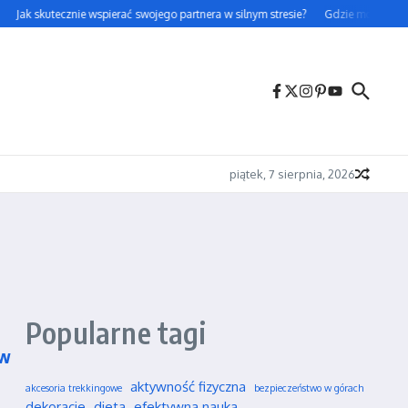
Jak skutecznie wspierać swojego partnera w silnym stresie?
Gdzie można legal
piątek, 7 sierpnia, 2026
Popularne tagi
 w
aktywność fizyczna
akcesoria trekkingowe
bezpieczeństwo w górach
dekoracje
dieta
efektywna nauka