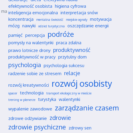
efektywność osobista
higiena cyfrowa
ż ma
inteligencja emocjonalna
interpretacja snów
koncentracja
motywacja
mentalna świeżość
miejskie ogrody
mózg
nawyki
oszczędzanie energii
odzież turystyczna
podróże
pamięć
percepcja
pomysły na walentynki
praca zdalna
produktywność
prawo lotnicze drony
produktywność w pracy
przytulny dom
psychologia
psychologia sukcesu
relacje
radzenie sobie ze stresem
rozwój osobisty
rozwój kreatywności
technologia
spacer
transport ekologiczny w mieście
turystyka
walentynki
trening w plenerze
zarządzanie czasem
wypalenie zawodowe
zdrowie
zdrowe odżywianie
zdrowie psychiczne
zdrowy sen