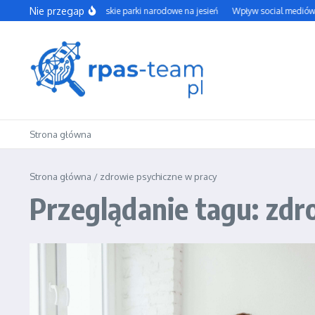
Przejdź do treści
Nie przegap
Najpiękniejsze polskie parki narodowe na jesień
Wpływ social mediów n
Strona główna
Strona główna
/
zdrowie psychiczne w pracy
Przeglądanie tagu: zdr