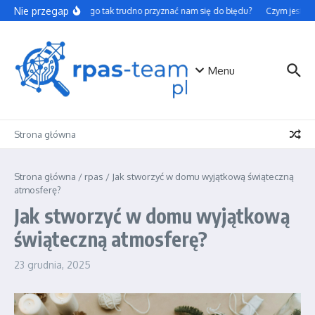
Przejdź do treści
Nie przegap
Dlaczego tak trudno przyznać nam się do błędu?
Czym jest tok
Menu
Strona główna
Strona główna
/
rpas
/
Jak stworzyć w domu wyjątkową świąteczną
atmosferę?
Jak stworzyć w domu wyjątkową
świąteczną atmosferę?
23 grudnia, 2025