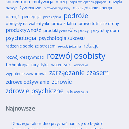
koncentracja
motywacja
mózg
nawyki
najdziwniejsze osiągnięcia
nawyki żywieniowe
oszczędzanie energii
niezwykłe wyczyny
podróże
pamięć
percepcja
plecak górski
pomysły na walentynki
praca zdalna
prawo lotnicze drony
produktywność
produktywność w pracy
przytulny dom
psychologia
psychologia sukcesu
relacje
radzenie sobie ze stresem
rekordy jedzenia
rozwój osobisty
rozwój kreatywności
technologia
turystyka
walentynki
wycieczka
zarządzanie czasem
wypalenie zawodowe
zdrowie
zdrowe odżywianie
zdrowie psychiczne
zdrowy sen
Najnowsze
Dlaczego tak trudno przyznać nam się do błędu?