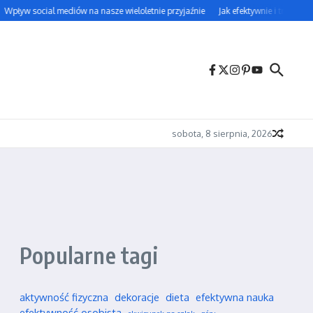
Wpływ social mediów na nasze wieloletnie przyjaźnie
Jak efektywnie i trwale uc
sobota, 8 sierpnia, 2026
Popularne tagi
aktywność fizyczna
dekoracje
dieta
efektywna nauka
efektywność osobista