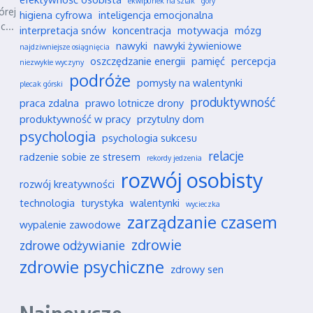
ekwipunek na szlak
góry
órej
higiena cyfrowa
inteligencja emocjonalna
...
interpretacja snów
koncentracja
motywacja
mózg
nawyki
nawyki żywieniowe
najdziwniejsze osiągnięcia
oszczędzanie energii
pamięć
percepcja
niezwykłe wyczyny
podróże
pomysły na walentynki
plecak górski
produktywność
praca zdalna
prawo lotnicze drony
produktywność w pracy
przytulny dom
psychologia
psychologia sukcesu
relacje
radzenie sobie ze stresem
rekordy jedzenia
rozwój osobisty
rozwój kreatywności
technologia
turystyka
walentynki
wycieczka
zarządzanie czasem
wypalenie zawodowe
zdrowie
zdrowe odżywianie
zdrowie psychiczne
zdrowy sen