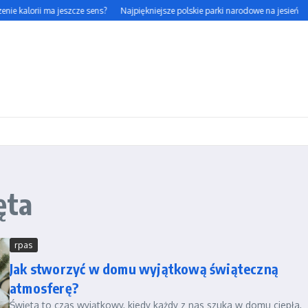
nie kalorii ma jeszcze sens?
Najpiękniejsze polskie parki narodowe na jesień
ęta
rpas
Jak stworzyć w domu wyjątkową świąteczną
atmosferę?
Święta to czas wyjątkowy, kiedy każdy z nas szuka w domu ciepła,