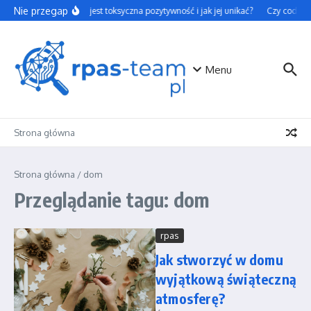
Przejdź do treści
Nie przegap
Czym jest toksyczna pozytywność i jak jej unikać?
Czy codzienn
Menu
Strona główna
Strona główna
/
dom
Przeglądanie tagu: dom
rpas
Jak stworzyć w domu
wyjątkową świąteczną
atmosferę?