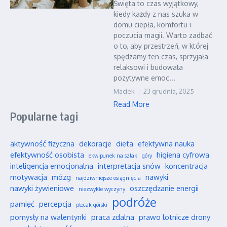
Święta to czas wyjątkowy,
kiedy każdy z nas szuka w
domu ciepła, komfortu i
poczucia magii. Warto zadbać
o to, aby przestrzeń, w której
spędzamy ten czas, sprzyjała
relaksowi i budowała
pozytywne emoc...
Maciek
23 grudnia, 2025
Read More
Popularne tagi
aktywność fizyczna
dekoracje
dieta
efektywna nauka
efektywność osobista
higiena cyfrowa
ekwipunek na szlak
góry
inteligencja emocjonalna
interpretacja snów
koncentracja
motywacja
mózg
nawyki
najdziwniejsze osiągnięcia
nawyki żywieniowe
oszczędzanie energii
niezwykłe wyczyny
podróże
pamięć
percepcja
plecak górski
pomysły na walentynki
praca zdalna
prawo lotnicze drony