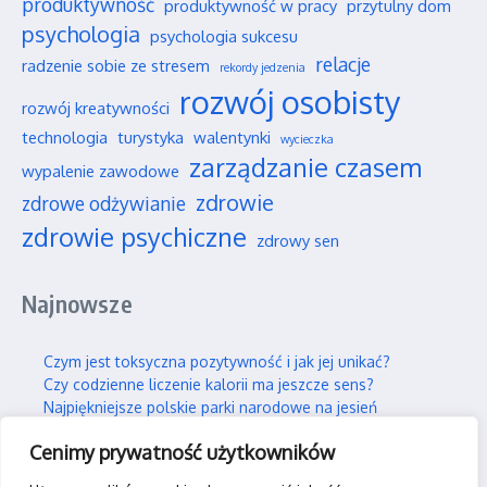
produktywność
produktywność w pracy
przytulny dom
psychologia
psychologia sukcesu
relacje
radzenie sobie ze stresem
rekordy jedzenia
rozwój osobisty
rozwój kreatywności
technologia
turystyka
walentynki
wycieczka
zarządzanie czasem
wypalenie zawodowe
zdrowie
zdrowe odżywianie
zdrowie psychiczne
zdrowy sen
Najnowsze
Czym jest toksyczna pozytywność i jak jej unikać?
Czy codzienne liczenie kalorii ma jeszcze sens?
Najpiękniejsze polskie parki narodowe na jesień
Wpływ social mediów na nasze wieloletnie przyjaźnie
Cenimy prywatność użytkowników
Jak efektywnie i trwale uczyć się nowych rzeczy?