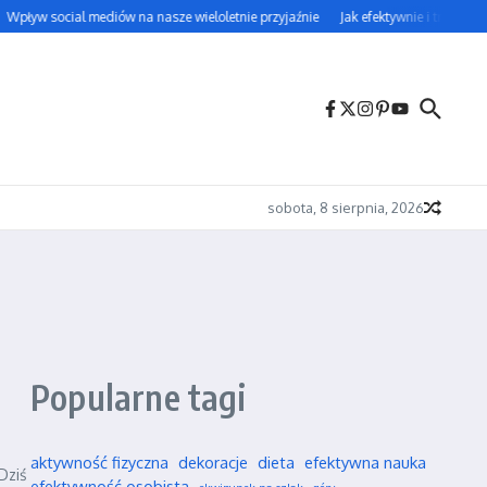
Wpływ social mediów na nasze wieloletnie przyjaźnie
Jak efektywnie i trwale uc
sobota, 8 sierpnia, 2026
Popularne tagi
aktywność fizyczna
dekoracje
dieta
efektywna nauka
Dziś
efektywność osobista