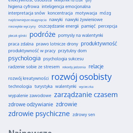
ekwipunek na szlak
góry
higiena cyfrowa
inteligencja emocjonalna
interpretacja snów
koncentracja
motywacja
mózg
nawyki
nawyki żywieniowe
najdziwniejsze osiągnięcia
oszczędzanie energii
pamięć
percepcja
niezwykłe wyczyny
podróże
pomysły na walentynki
plecak górski
produktywność
praca zdalna
prawo lotnicze drony
produktywność w pracy
przytulny dom
psychologia
psychologia sukcesu
relacje
radzenie sobie ze stresem
rekordy jedzenia
rozwój osobisty
rozwój kreatywności
technologia
turystyka
walentynki
wycieczka
zarządzanie czasem
wypalenie zawodowe
zdrowie
zdrowe odżywianie
zdrowie psychiczne
zdrowy sen