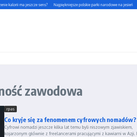
nie kalorii ma jeszcze sens?
Najpiękniejsze polskie parki narodowe na jesień
lność zawodowa
rpas
Co kryje się za fenomenem cyfrowych nomadów?
Cyfrowi nomadzi jeszcze kilka lat temu byli niszowym zjawiskiem,
kojarzonym głównie z freelancerami pracującymi z kawiarni w Azji. 