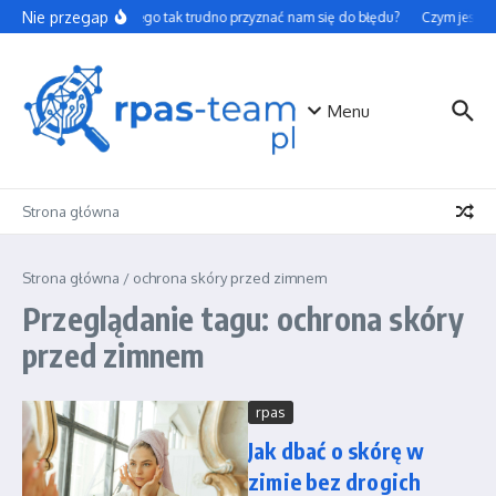
Przejdź do treści
Nie przegap
Dlaczego tak trudno przyznać nam się do błędu?
Czym jest to
Menu
Strona główna
Strona główna
/
ochrona skóry przed zimnem
Przeglądanie tagu: ochrona skóry
przed zimnem
rpas
Jak dbać o skórę w
zimie bez drogich