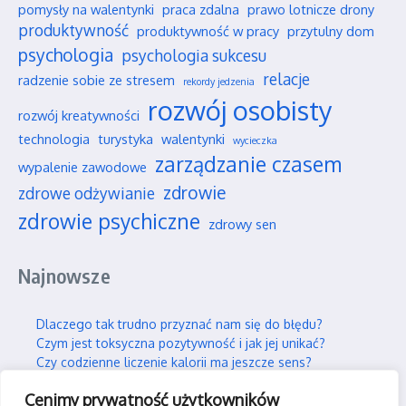
pomysły na walentynki
praca zdalna
prawo lotnicze drony
produktywność
produktywność w pracy
przytulny dom
psychologia
psychologia sukcesu
relacje
radzenie sobie ze stresem
rekordy jedzenia
rozwój osobisty
rozwój kreatywności
technologia
turystyka
walentynki
wycieczka
zarządzanie czasem
wypalenie zawodowe
zdrowie
zdrowe odżywianie
zdrowie psychiczne
zdrowy sen
Najnowsze
Dlaczego tak trudno przyznać nam się do błędu?
Czym jest toksyczna pozytywność i jak jej unikać?
Czy codzienne liczenie kalorii ma jeszcze sens?
Najpiękniejsze polskie parki narodowe na jesień
Cenimy prywatność użytkowników
Wpływ social mediów na nasze wieloletnie przyjaźnie