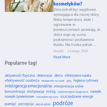
kosmetyków?
Zima potrafi być wyjątkowo
wymagająca dla naszej skóry.
Niska temperatura, wiatr i
ogrzewanie w
pomieszczeniach sprawiają, że
skóra staje się sucha,
podrażniona i pozbawiona
blasku. Nie trzeba jednak ...
Maciek
6 lutego, 2026
Read More
Popularne tagi
aktywność fizyczna
dekoracje
dieta
efektywna nauka
efektywność osobista
higiena cyfrowa
ekwipunek na szlak
góry
inteligencja emocjonalna
interpretacja snów
koncentracja
motywacja
mózg
nawyki
najdziwniejsze osiągnięcia
nawyki żywieniowe
oszczędzanie energii
niezwykłe wyczyny
podróże
pamięć
percepcja
plecak górski