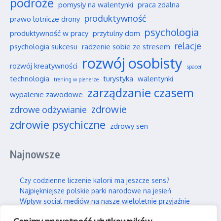
podróże
pomysły na walentynki
praca zdalna
produktywność
prawo lotnicze drony
psychologia
produktywność w pracy
przytulny dom
relacje
psychologia sukcesu
radzenie sobie ze stresem
rozwój osobisty
rozwój kreatywności
spacer
technologia
turystyka
walentynki
trening w plenerze
zarządzanie czasem
wypalenie zawodowe
zdrowie
zdrowe odżywianie
zdrowie psychiczne
zdrowy sen
Najnowsze
Czy codzienne liczenie kalorii ma jeszcze sens?
Najpiękniejsze polskie parki narodowe na jesień
Wpływ social mediów na nasze wieloletnie przyjaźnie
Jak efektywnie i trwale uczyć się nowych rzeczy?