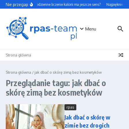
Przejdź do treści
Nie przegap
Czy codzienne liczenie kalorii ma jeszcze sens?
Najpiękniejsze
Menu
Strona główna
Strona główna
/
jak dbać o skórę zimą bez kosmetyków
Przeglądanie tagu: jak dbać o
skórę zimą bez kosmetyków
rpas
Jak dbać o skórę w
zimie bez drogich