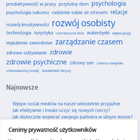
psychologia
produktywność w pracy
przytulny dom
relacje
psychologia sukcesu
radzenie sobie ze stresem
rozwój osobisty
rozwój kreatywności
technologia
turystyka
walentynki
urozmaicanie dnia
wpływ grupy
zarządzanie czasem
wypalenie zawodowe
zdrowie
zdrowe odżywianie
zdrowie psychiczne
zdrowy sen
zmiana nawyków
zrównoważony rozwój
świadomość decyzji
Najnowsze
Wpływ social mediów na nasze wieloletnie przyjaźnie
Jak efektywnie i trwale uczyć się nowych rzeczy?
Jak skutecznie wspierać swojego partnera w silnym stresie?
Gdzie można legalnie latać dronem w Polsce?
Cenimy prywatność użytkowników
Praca hybrydowa – czy to faktycznie idealne rozwiązanie?