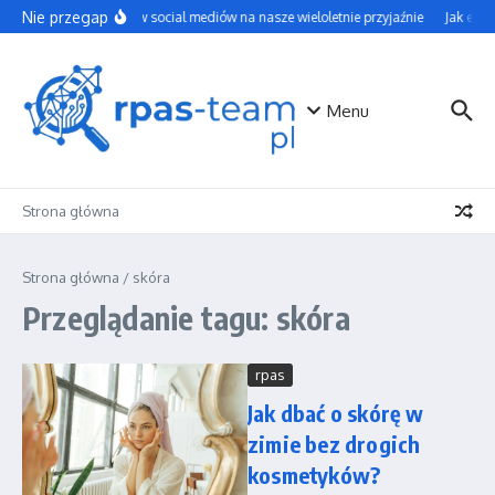
Przejdź do treści
Nie przegap
Wpływ social mediów na nasze wieloletnie przyjaźnie
Jak efek
Menu
Strona główna
Strona główna
/
skóra
Przeglądanie tagu: skóra
rpas
Jak dbać o skórę w
zimie bez drogich
kosmetyków?