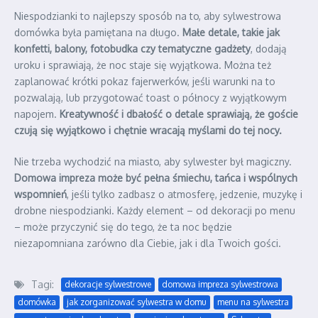
Niespodzianki to najlepszy sposób na to, aby sylwestrowa
domówka była pamiętana na długo.
Małe detale, takie jak
konfetti, balony, fotobudka czy tematyczne gadżety
, dodają
uroku i sprawiają, że noc staje się wyjątkowa. Można też
zaplanować krótki pokaz fajerwerków, jeśli warunki na to
pozwalają, lub przygotować toast o północy z wyjątkowym
napojem.
Kreatywność i dbałość o detale sprawiają, że goście
czują się wyjątkowo i chętnie wracają myślami do tej nocy.
Nie trzeba wychodzić na miasto, aby sylwester był magiczny.
Domowa impreza może być pełna śmiechu, tańca i wspólnych
wspomnień
, jeśli tylko zadbasz o atmosferę, jedzenie, muzykę i
drobne niespodzianki. Każdy element – od dekoracji po menu
– może przyczynić się do tego, że ta noc będzie
niezapomniana zarówno dla Ciebie, jak i dla Twoich gości.
Tagi:
dekoracje sylwestrowe
domowa impreza sylwestrowa
domówka
jak zorganizować sylwestra w domu
menu na sylwestra