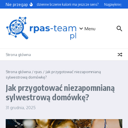
Przejdź do treści
Nie przegap
Czy codzienne liczenie kalorii ma jeszcze sens?
Najpiękniejsze 
Menu
Strona główna
Strona główna
/
rpas
/
Jak przygotować niezapomnianą
sylwestrową domówkę?
Jak przygotować niezapomnianą
sylwestrową domówkę?
31 grudnia, 2025