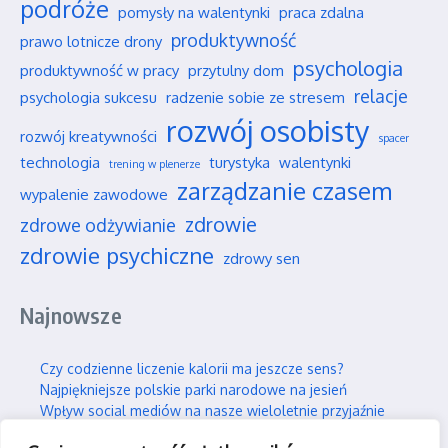
podróże
pomysły na walentynki
praca zdalna
produktywność
prawo lotnicze drony
psychologia
produktywność w pracy
przytulny dom
relacje
psychologia sukcesu
radzenie sobie ze stresem
rozwój osobisty
rozwój kreatywności
spacer
technologia
turystyka
walentynki
trening w plenerze
zarządzanie czasem
wypalenie zawodowe
zdrowie
zdrowe odżywianie
zdrowie psychiczne
zdrowy sen
Najnowsze
Czy codzienne liczenie kalorii ma jeszcze sens?
Najpiękniejsze polskie parki narodowe na jesień
Wpływ social mediów na nasze wieloletnie przyjaźnie
Jak efektywnie i trwale uczyć się nowych rzeczy?