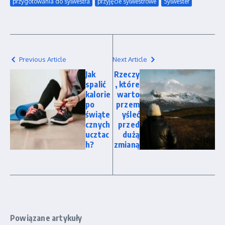
przygotowania do sylwestra
przyjęcie sylwestrowe
Sylwester
Previous Article
Next Article
Jak
Rzeczy
spalić
, które
kalorie
warto
po
przem
świąte
yśleć
cznych
przed
ucztac
dużą
h?
zmianą
Powiązane artykuły