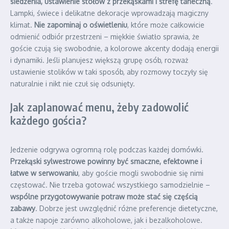
siedzenia, ustawienie stołów z przekąskami i strefę taneczną
.
Lampki, świece i delikatne dekoracje wprowadzają magiczny
klimat.
Nie zapominaj o oświetleniu
, które może całkowicie
odmienić odbiór przestrzeni – miękkie światło sprawia, że
goście czują się swobodnie, a kolorowe akcenty dodają energii
i dynamiki. Jeśli planujesz większą grupę osób, rozważ
ustawienie stolików w taki sposób, aby rozmowy toczyły się
naturalnie i nikt nie czuł się odsunięty.
Jak zaplanować menu, żeby zadowolić
każdego gościa?
Jedzenie odgrywa ogromną rolę podczas każdej domówki.
Przekąski sylwestrowe powinny być smaczne, efektowne i
łatwe w serwowaniu
, aby goście mogli swobodnie się nimi
częstować. Nie trzeba gotować wszystkiego samodzielnie –
wspólne przygotowywanie potraw może stać się częścią
zabawy
. Dobrze jest uwzględnić różne preferencje dietetyczne,
a także napoje zarówno alkoholowe, jak i bezalkoholowe.