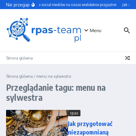
Przejdź do treści
Nie przegap
Wpływ social mediów na nasze wieloletnie przyjaźnie
Jak efek
Menu
Strona główna
Strona główna
/
menu na sylwestra
Przeglądanie tagu: menu na
sylwestra
rpas
Jak przygotować
niezapomnianą