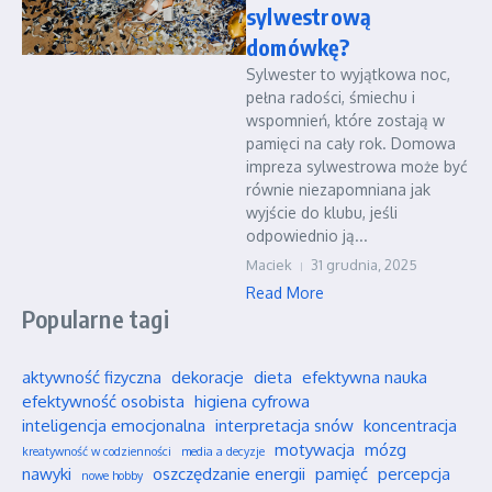
sylwestrową
domówkę?
Sylwester to wyjątkowa noc,
pełna radości, śmiechu i
wspomnień, które zostają w
pamięci na cały rok. Domowa
impreza sylwestrowa może być
równie niezapomniana jak
wyjście do klubu, jeśli
odpowiednio ją...
Maciek
31 grudnia, 2025
Read More
Popularne tagi
aktywność fizyczna
dekoracje
dieta
efektywna nauka
efektywność osobista
higiena cyfrowa
inteligencja emocjonalna
interpretacja snów
koncentracja
motywacja
mózg
kreatywność w codzienności
media a decyzje
nawyki
oszczędzanie energii
pamięć
percepcja
nowe hobby