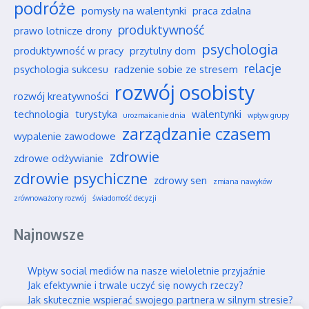
podróże
pomysły na walentynki
praca zdalna
produktywność
prawo lotnicze drony
psychologia
produktywność w pracy
przytulny dom
relacje
psychologia sukcesu
radzenie sobie ze stresem
rozwój osobisty
rozwój kreatywności
technologia
turystyka
walentynki
urozmaicanie dnia
wpływ grupy
zarządzanie czasem
wypalenie zawodowe
zdrowie
zdrowe odżywianie
zdrowie psychiczne
zdrowy sen
zmiana nawyków
zrównoważony rozwój
świadomość decyzji
Najnowsze
Wpływ social mediów na nasze wieloletnie przyjaźnie
Jak efektywnie i trwale uczyć się nowych rzeczy?
Jak skutecznie wspierać swojego partnera w silnym stresie?