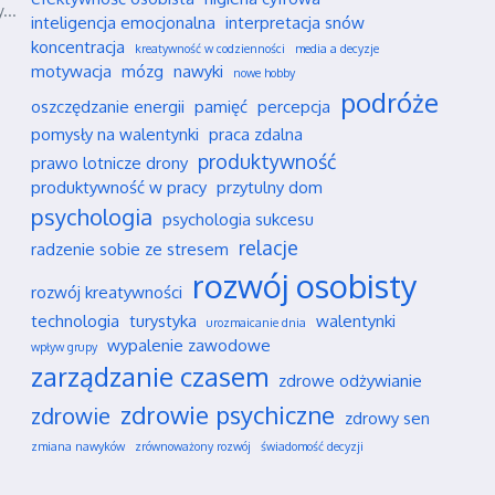
...
inteligencja emocjonalna
interpretacja snów
koncentracja
kreatywność w codzienności
media a decyzje
motywacja
mózg
nawyki
nowe hobby
podróże
oszczędzanie energii
pamięć
percepcja
pomysły na walentynki
praca zdalna
produktywność
prawo lotnicze drony
produktywność w pracy
przytulny dom
psychologia
psychologia sukcesu
relacje
radzenie sobie ze stresem
rozwój osobisty
rozwój kreatywności
technologia
turystyka
walentynki
urozmaicanie dnia
wypalenie zawodowe
wpływ grupy
zarządzanie czasem
zdrowe odżywianie
zdrowie psychiczne
zdrowie
zdrowy sen
zmiana nawyków
zrównoważony rozwój
świadomość decyzji