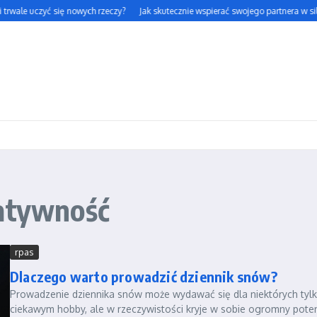
 trwale uczyć się nowych rzeczy?
Jak skutecznie wspierać swojego partnera w siln
eatywność
rpas
Dlaczego warto prowadzić dziennik snów?
Prowadzenie dziennika snów może wydawać się dla niektórych tyl
ciekawym hobby, ale w rzeczywistości kryje w sobie ogromny poten