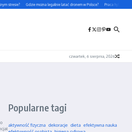
ym stresie?
Gdzie można legalnie latać dronem w Polsce?
Praca hybrydowa – 
czwartek, 6 sierpnia, 2026
Popularne tagi
ko
aktywność fizyczna
dekoracje
dieta
efektywna nauka
cjał
efektywność osobista
higiena cyfrowa