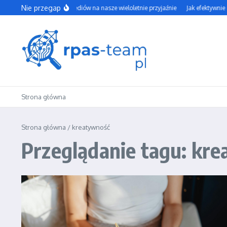
Przejdź do treści
Nie przegap
Wpływ social mediów na nasze wieloletnie przyjaźnie
Jak efektywnie i
Strona główna
Strona główna
/
kreatywność
Przeglądanie tagu: kr