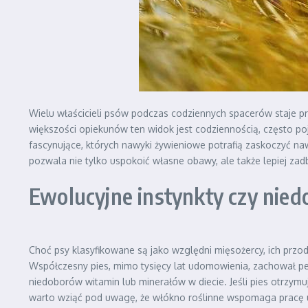
Wielu właścicieli psów podczas codziennych spacerów staje p
większości opiekunów ten widok jest codziennością, często poj
fascynujące, których nawyki żywieniowe potrafią zaskoczyć naw
pozwala nie tylko uspokoić własne obawy, ale także lepiej zadb
Ewolucyjne instynkty czy nie
Choć psy klasyfikowane są jako względni mięsożercy, ich przo
Współczesny pies, mimo tysięcy lat udomowienia, zachował pew
niedoborów witamin lub minerałów w diecie. Jeśli pies otrzymu
warto wziąć pod uwagę, że włókno roślinne wspomaga pracę uk