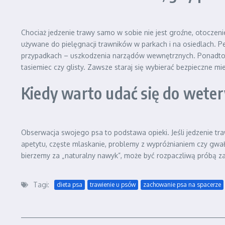
Chociaż jedzenie trawy samo w sobie nie jest groźne, otoczeni
używane do pielęgnacji trawników w parkach i na osiedlach. 
przypadkach – uszkodzenia narządów wewnętrznych. Ponadto, tr
tasiemiec czy glisty. Zawsze staraj się wybierać bezpieczne mi
Kiedy warto udać się do wete
Obserwacja swojego psa to podstawa opieki. Jeśli jedzenie traw
apetytu, częste mlaskanie, problemy z wypróżnianiem czy gwał
bierzemy za „naturalny nawyk”, może być rozpaczliwą próbą za
Tagi:
dieta psa
trawienie u psów
zachowanie psa na spacerze