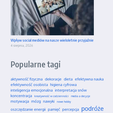
Wpływ social mediów na nasze wieloletnie przyjaźnie
4 sierpnia, 2026
Popularne tagi
aktywność fizyczna
dekoracje
dieta
efektywna nauka
efektywność osobista
higiena cyfrowa
inteligencja emocjonalna
interpretacja snów
koncentracja
kreatywność w codzienności
media a decyzje
motywacja
mózg
nawyki
nowe hobby
podróże
oszczędzanie energii
pamięć
percepcja