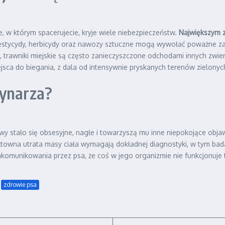
e, w którym spacerujecie, kryje wiele niebezpieczeństw.
Największym z
Pestycydy, herbicydy oraz nawozy sztuczne mogą wywołać poważne za
awniki miejskie są często zanieczyszczone odchodami innych zwierząt
ejsca do biegania, z dala od intensywnie pryskanych terenów zielonyc
rynarza?
y stało się obsesyjne, nagłe i towarzyszą mu inne niepokojące objawy,
towna utrata masy ciała wymagają dokładnej diagnostyki, w tym bada
komunikowania przez psa, że coś w jego organizmie nie funkcjonuje t
zdrowie psa