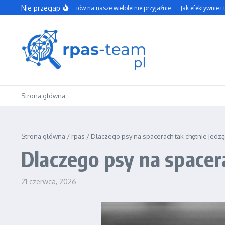
Przejdź do treści
Nie przegap
Wpływ social mediów na nasze wieloletnie przyjaźnie
Jak efektywnie i trwal
Strona główna
Strona główna
/
rpas
/
Dlaczego psy na spacerach tak chętnie jedzą
Dlaczego psy na spacer
21 czerwca, 2026