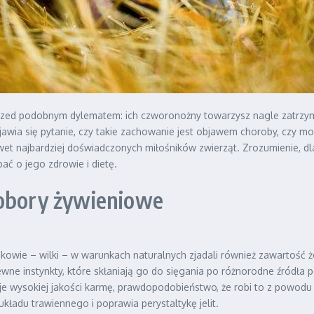
rzed podobnym dylematem: ich czworonożny towarzysz nagle zatrzymu
awia się pytanie, czy takie zachowanie jest objawem choroby, czy mo
et najbardziej doświadczonych miłośników zwierząt. Zrozumienie, dla
ać o jego zdrowie i dietę.
dobory żywieniowe
dkowie – wilki – w warunkach naturalnych zjadali również zawartość 
ne instynkty, które skłaniają go do sięgania po różnorodne źródła p
je wysokiej jakości karmę, prawdopodobieństwo, że robi to z powodu 
ładu trawiennego i poprawia perystaltykę jelit.