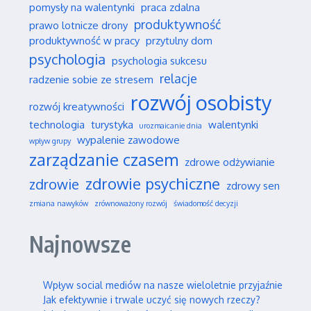
pomysły na walentynki
praca zdalna
produktywność
prawo lotnicze drony
produktywność w pracy
przytulny dom
psychologia
psychologia sukcesu
relacje
radzenie sobie ze stresem
rozwój osobisty
rozwój kreatywności
technologia
turystyka
walentynki
urozmaicanie dnia
wypalenie zawodowe
wpływ grupy
zarządzanie czasem
zdrowe odżywianie
zdrowie psychiczne
zdrowie
zdrowy sen
zmiana nawyków
zrównoważony rozwój
świadomość decyzji
Najnowsze
Wpływ social mediów na nasze wieloletnie przyjaźnie
Jak efektywnie i trwale uczyć się nowych rzeczy?