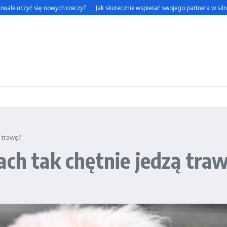
e uczyć się nowych rzeczy?
Jak skutecznie wspierać swojego partnera w silnym str
 trawę?
ach tak chętnie jedzą tra