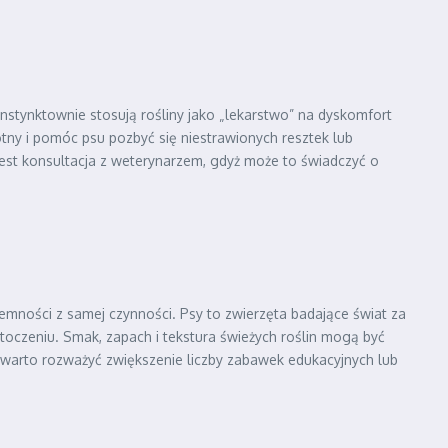
a instynktownie stosują rośliny jako „lekarstwo” na dyskomfort
y i pomóc psu pozbyć się niestrawionych resztek lub
 jest konsultacja z weterynarzem, gdyż może to świadczyć o
jemności z samej czynności. Psy to zwierzęta badające świat za
toczeniu. Smak, zapach i tekstura świeżych roślin mogą być
, warto rozważyć zwiększenie liczby zabawek edukacyjnych lub