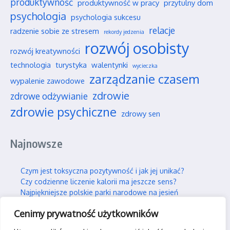
produktywność
produktywność w pracy
przytulny dom
psychologia
psychologia sukcesu
relacje
radzenie sobie ze stresem
rekordy jedzenia
rozwój osobisty
rozwój kreatywności
technologia
turystyka
walentynki
wycieczka
zarządzanie czasem
wypalenie zawodowe
zdrowie
zdrowe odżywianie
zdrowie psychiczne
zdrowy sen
Najnowsze
Czym jest toksyczna pozytywność i jak jej unikać?
Czy codzienne liczenie kalorii ma jeszcze sens?
Najpiękniejsze polskie parki narodowe na jesień
Wpływ social mediów na nasze wieloletnie przyjaźnie
Cenimy prywatność użytkowników
Jak efektywnie i trwale uczyć się nowych rzeczy?