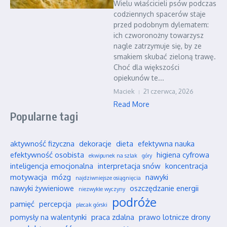
Wielu właścicieli psów podczas
codziennych spacerów staje
przed podobnym dylematem:
ich czworonożny towarzysz
nagle zatrzymuje się, by ze
smakiem skubać zieloną trawę.
Choć dla większości
opiekunów te...
Maciek
21 czerwca, 2026
Read More
Popularne tagi
aktywność fizyczna
dekoracje
dieta
efektywna nauka
efektywność osobista
higiena cyfrowa
ekwipunek na szlak
góry
inteligencja emocjonalna
interpretacja snów
koncentracja
motywacja
mózg
nawyki
najdziwniejsze osiągnięcia
nawyki żywieniowe
oszczędzanie energii
niezwykłe wyczyny
podróże
pamięć
percepcja
plecak górski
pomysły na walentynki
praca zdalna
prawo lotnicze drony