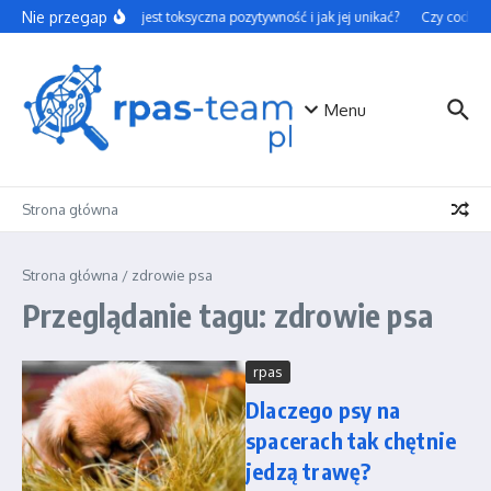
Przejdź do treści
Nie przegap
Czym jest toksyczna pozytywność i jak jej unikać?
Czy codzienn
Menu
Strona główna
Strona główna
/
zdrowie psa
Przeglądanie tagu: zdrowie psa
rpas
Dlaczego psy na
spacerach tak chętnie
jedzą trawę?