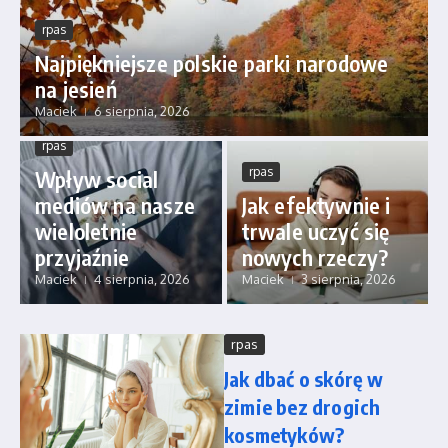
rpas
Najpiękniejsze polskie parki narodowe
na jesień
Maciek
6 sierpnia, 2026
rpas
rpas
Wpływ social
mediów na nasze
Jak efektywnie i
wieloletnie
trwale uczyć się
przyjaźnie
nowych rzeczy?
Maciek
4 sierpnia, 2026
Maciek
3 sierpnia, 2026
rpas
Jak dbać o skórę w
zimie bez drogich
kosmetyków?