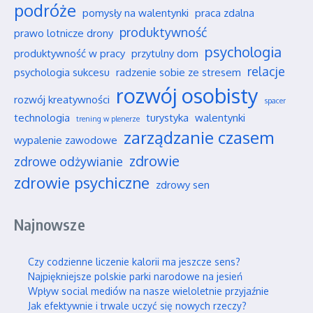
podróże
pomysły na walentynki
praca zdalna
produktywność
prawo lotnicze drony
psychologia
produktywność w pracy
przytulny dom
relacje
psychologia sukcesu
radzenie sobie ze stresem
rozwój osobisty
rozwój kreatywności
spacer
technologia
turystyka
walentynki
trening w plenerze
zarządzanie czasem
wypalenie zawodowe
zdrowie
zdrowe odżywianie
zdrowie psychiczne
zdrowy sen
Najnowsze
Czy codzienne liczenie kalorii ma jeszcze sens?
Najpiękniejsze polskie parki narodowe na jesień
Wpływ social mediów na nasze wieloletnie przyjaźnie
Jak efektywnie i trwale uczyć się nowych rzeczy?