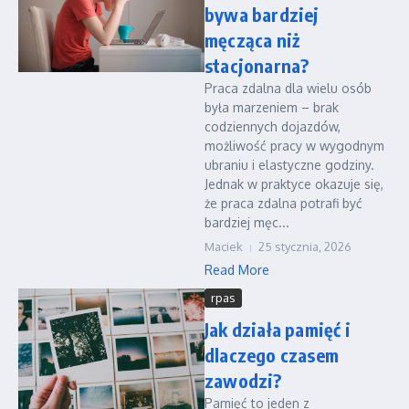
bywa bardziej
męcząca niż
stacjonarna?
Praca zdalna dla wielu osób
była marzeniem – brak
codziennych dojazdów,
możliwość pracy w wygodnym
ubraniu i elastyczne godziny.
Jednak w praktyce okazuje się,
że praca zdalna potrafi być
bardziej męc...
Maciek
25 stycznia, 2026
Read More
rpas
Jak działa pamięć i
dlaczego czasem
zawodzi?
Pamięć to jeden z