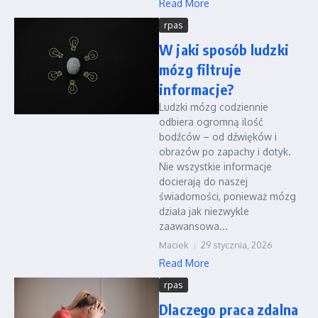
Read More
rpas
W jaki sposób ludzki
mózg filtruje
informacje?
Ludzki mózg codziennie
odbiera ogromną ilość
bodźców – od dźwięków i
obrazów po zapachy i dotyk.
Nie wszystkie informacje
docierają do naszej
świadomości, ponieważ mózg
działa jak niezwykle
zaawansowa...
Maciek
29 stycznia, 2026
Read More
rpas
Dlaczego praca zdalna