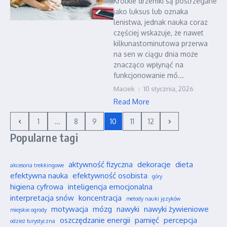
Krótkie drzemki są postrzegane
jako luksus lub oznaka
lenistwa, jednak nauka coraz
częściej wskazuje, że nawet
kilkunastominutowa przerwa
na sen w ciągu dnia może
znacząco wpłynąć na
funkcjonowanie mó...
Maciek
10 stycznia, 2026
Read More
1
...
8
9
10
11
12
Popularne tagi
aktywność fizyczna
dekoracje
dieta
akcesoria trekkingowe
efektywna nauka
efektywność osobista
góry
higiena cyfrowa
inteligencja emocjonalna
interpretacja snów
koncentracja
metody nauki języków
motywacja
mózg
nawyki
nawyki żywieniowe
miejskie ogrody
oszczędzanie energii
pamięć
percepcja
odzież turystyczna