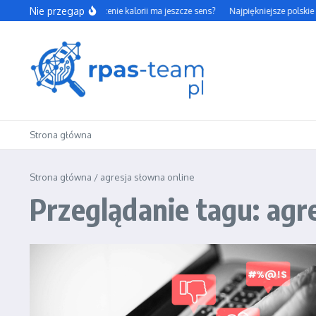
Przejdź do treści
Nie przegap
Czy codzienne liczenie kalorii ma jeszcze sens?
Najpiękniejsze polskie 
Strona główna
Strona główna
/
agresja słowna online
Przeglądanie tagu: agr