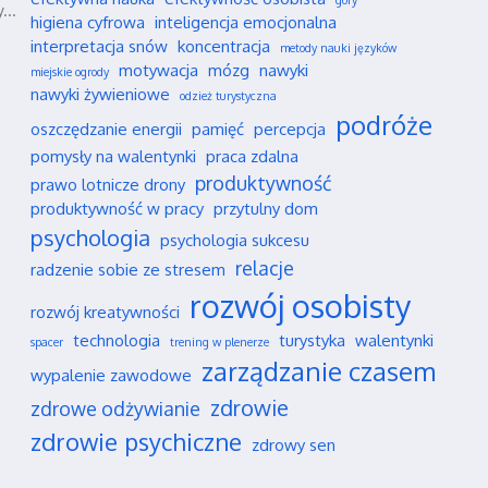
góry
...
higiena cyfrowa
inteligencja emocjonalna
interpretacja snów
koncentracja
metody nauki języków
motywacja
mózg
nawyki
miejskie ogrody
nawyki żywieniowe
odzież turystyczna
podróże
oszczędzanie energii
pamięć
percepcja
pomysły na walentynki
praca zdalna
produktywność
prawo lotnicze drony
produktywność w pracy
przytulny dom
psychologia
psychologia sukcesu
relacje
radzenie sobie ze stresem
rozwój osobisty
rozwój kreatywności
technologia
turystyka
walentynki
spacer
trening w plenerze
zarządzanie czasem
wypalenie zawodowe
zdrowie
zdrowe odżywianie
zdrowie psychiczne
zdrowy sen