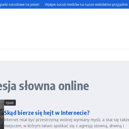
parki narodowe na jesień
Wpływ social mediów na nasze wieloletnie przyjaźnie
esja słowna online
rpas
Skąd bierze się hejt w Internecie?
Internet miał być przestrzenią wolnej wymiany myśli, a stał się takż
miejscem, w którym łatwo spotkać się z agresją słowną, drwiną i