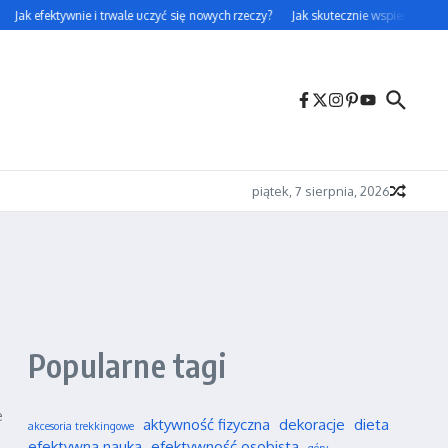
Jak efektywnie i trwale uczyć się nowych rzeczy?
Jak skutecznie wspierać swoje
piątek, 7 sierpnia, 2026
Popularne tagi
e
aktywność fizyczna
dekoracje
dieta
akcesoria trekkingowe
efektywna nauka
efektywność osobista