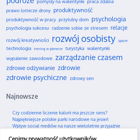
podróże
pomysły na walentynki
praca zdalna
produktywność
prawo lotnicze drony
psychologia
produktywność w pracy
przytulny dom
relacje
psychologia sukcesu
radzenie sobie ze stresem
rozwój osobisty
rozwój kreatywności
spacer
technologia
turystyka
walentynki
trening w plenerze
zarządzanie czasem
wypalenie zawodowe
zdrowie
zdrowe odżywianie
zdrowie psychiczne
zdrowy sen
Najnowsze
Czy codzienne liczenie kalorii ma jeszcze sens?
Najpiękniejsze polskie parki narodowe na jesień
Wpływ social mediów na nasze wieloletnie przyjaźnie
Jak efektywnie i trwale uczyć się nowych rzeczy?
Cenimy prywatność użytkowników
Jak skutecznie wspierać swojego partnera w silnym stresie?