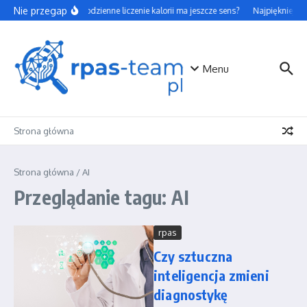
Przejdź do treści
Nie przegap
Czy codzienne liczenie kalorii ma jeszcze sens?
Najpiękniejsze
Menu
Strona główna
Strona główna
/
AI
Przeglądanie tagu: AI
rpas
Czy sztuczna
inteligencja zmieni
diagnostykę