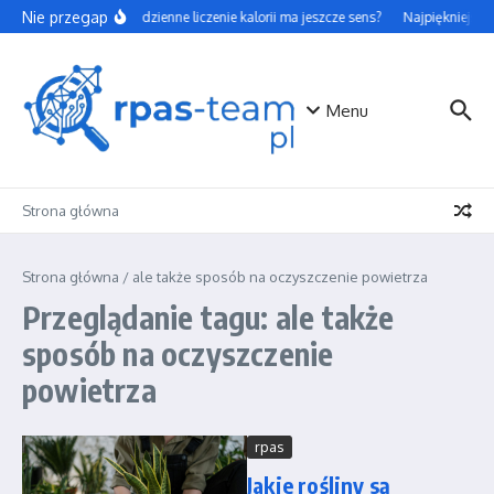
Przejdź do treści
Nie przegap
Czy codzienne liczenie kalorii ma jeszcze sens?
Najpiękniejsze 
Menu
Strona główna
Strona główna
/
ale także sposób na oczyszczenie powietrza
Przeglądanie tagu: ale także
sposób na oczyszczenie
powietrza
rpas
Jakie rośliny są