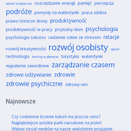
oszczędzanie energii
pamięć
percepcja
odzież turystyczna
podróże
pomysły na walentynki
praca zdalna
produktywność
prawo lotnicze drony
psychologia
produktywność w pracy
przytulny dom
relacje
psychologia sukcesu
radzenie sobie ze stresem
rozwój osobisty
rozwój kreatywności
spacer
technologia
turystyka
walentynki
trening w plenerze
zarządzanie czasem
wypalenie zawodowe
zdrowie
zdrowe odżywianie
zdrowie psychiczne
zdrowy sen
Najnowsze
Czy codzienne liczenie kalorii ma jeszcze sens?
Najpiękniejsze polskie parki narodowe na jesień
Wpływ social mediów na nasze wieloletnie przyjaźnie