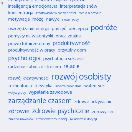
ch
inteligencja emocjonalna
interpretacja snów
koncentracja
kreatywność w codzienności
media a decyzje
motywacja
mózg
nawyki
nowe hobby
podróże
oszczędzanie energii
pamięć
percepcja
pomysły na walentynki
praca zdalna
produktywność
prawo lotnicze drony
produktywność w pracy
przytulny dom
psychologia
psychologia sukcesu
relacje
radzenie sobie ze stresem
rozwój osobisty
rozwój kreatywności
technologia
turystyka
walentynki
urozmaicanie dnia
wypalenie zawodowe
wpływ grupy
zarządzanie czasem
zdrowe odżywianie
zdrowie psychiczne
zdrowie
zdrowy sen
zmiana nawyków
zrównoważony rozwój
świadomość decyzji