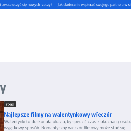
 trwale uczyć się nowych rzeczy?
Jak skutecznie wspierać swojego partnera w siln
my
rpas
Najlepsze filmy na walentynkowy wieczór
Walentynki to doskonała okazja, by spędzić czas z ukochaną osob
wyjątkowy sposób. Romantyczny wieczór filmowy może stać się