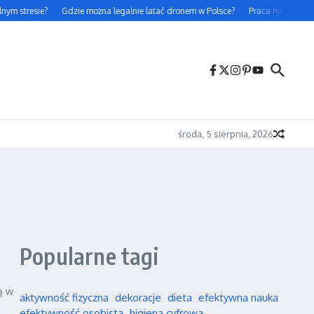
ym stresie?
Gdzie można legalnie latać dronem w Polsce?
Praca hybrydowa – 
środa, 5 sierpnia, 2026
Popularne tagi
ą w
aktywność fizyczna
dekoracje
dieta
efektywna nauka
efektywność osobista
higiena cyfrowa