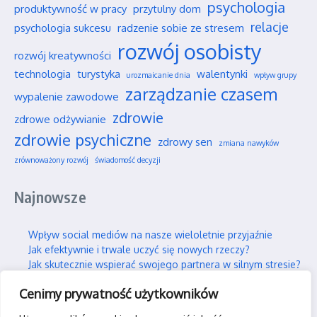
psychologia
produktywność w pracy
przytulny dom
relacje
psychologia sukcesu
radzenie sobie ze stresem
rozwój osobisty
rozwój kreatywności
technologia
turystyka
walentynki
urozmaicanie dnia
wpływ grupy
zarządzanie czasem
wypalenie zawodowe
zdrowie
zdrowe odżywianie
zdrowie psychiczne
zdrowy sen
zmiana nawyków
zrównoważony rozwój
świadomość decyzji
Najnowsze
Wpływ social mediów na nasze wieloletnie przyjaźnie
Jak efektywnie i trwale uczyć się nowych rzeczy?
Jak skutecznie wspierać swojego partnera w silnym stresie?
Gdzie można legalnie latać dronem w Polsce?
Cenimy prywatność użytkowników
Praca hybrydowa – czy to faktycznie idealne rozwiązanie?