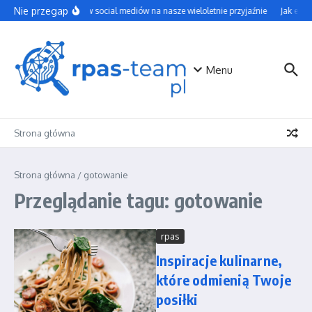
Przejdź do treści
Nie przegap
Wpływ social mediów na nasze wieloletnie przyjaźnie
Jak efek
Menu
Strona główna
Strona główna
/
gotowanie
Przeglądanie tagu: gotowanie
rpas
Inspiracje kulinarne,
które odmienią Twoje
posiłki