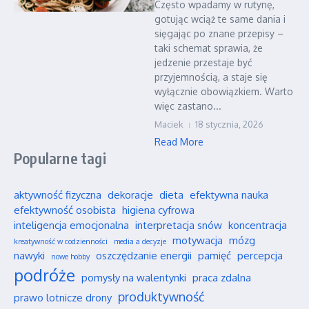
Często wpadamy w rutynę,
gotując wciąż te same dania i
sięgając po znane przepisy –
taki schemat sprawia, że
jedzenie przestaje być
przyjemnością, a staje się
wyłącznie obowiązkiem. Warto
więc zastano...
Maciek
18 stycznia, 2026
Read More
Popularne tagi
aktywność fizyczna
dekoracje
dieta
efektywna nauka
efektywność osobista
higiena cyfrowa
inteligencja emocjonalna
interpretacja snów
koncentracja
motywacja
mózg
kreatywność w codzienności
media a decyzje
nawyki
oszczędzanie energii
pamięć
percepcja
nowe hobby
podróże
pomysły na walentynki
praca zdalna
produktywność
prawo lotnicze drony