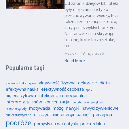
Od zarania dziejów biblioteki
były miejscami nie tylko
przechowywania wiedzy, lecz
także przestrzenią sekretów,
intryg i niezwykłych odkryć.
Najstarsze z nich skrywają
historie, które łączą sztukę,
na...
Maciek
19 maja, 2026
Read More
Popularne tagi
aktywność fizyczna
dekoracje
dieta
akcesoria trekkingowe
efektywna nauka
efektywność osobista
góry
higiena cyfrowa
inteligencja emocjonalna
interpretacja snów
koncentracja
metody nauki języków
motywacja
mózg
nawyki
nawyki żywieniowe
miejskie ogrody
oszczędzanie energii
pamięć
percepcja
odzież turystyczna
podróże
pomysły na walentynki
praca zdalna