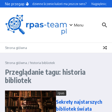
Przejdź do treści
Nie przegap
Czy codzienne liczenie kalorii ma jeszcze sens?
Najpiękniejsze 
Menu
Strona główna
Strona główna
/
historia bibliotek
Przeglądanie tagu: historia
bibliotek
rpas
Sekrety najstarszych
bibliotek świata