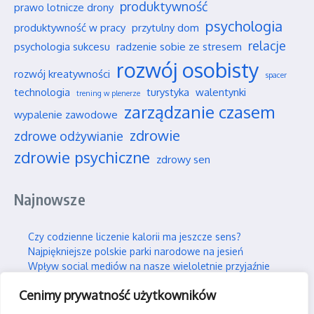
produktywność
prawo lotnicze drony
psychologia
produktywność w pracy
przytulny dom
relacje
psychologia sukcesu
radzenie sobie ze stresem
rozwój osobisty
rozwój kreatywności
spacer
technologia
turystyka
walentynki
trening w plenerze
zarządzanie czasem
wypalenie zawodowe
zdrowie
zdrowe odżywianie
zdrowie psychiczne
zdrowy sen
Najnowsze
Czy codzienne liczenie kalorii ma jeszcze sens?
Najpiękniejsze polskie parki narodowe na jesień
Wpływ social mediów na nasze wieloletnie przyjaźnie
Jak efektywnie i trwale uczyć się nowych rzeczy?
Cenimy prywatność użytkowników
Jak skutecznie wspierać swojego partnera w silnym stresie?