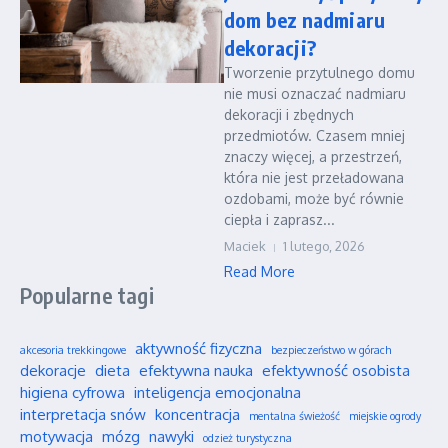
dom bez nadmiaru
dekoracji?
Tworzenie przytulnego domu
nie musi oznaczać nadmiaru
dekoracji i zbędnych
przedmiotów. Czasem mniej
znaczy więcej, a przestrzeń,
która nie jest przeładowana
ozdobami, może być równie
ciepła i zaprasz...
Maciek
1 lutego, 2026
Read More
Popularne tagi
aktywność fizyczna
akcesoria trekkingowe
bezpieczeństwo w górach
dekoracje
dieta
efektywna nauka
efektywność osobista
higiena cyfrowa
inteligencja emocjonalna
interpretacja snów
koncentracja
mentalna świeżość
miejskie ogrody
motywacja
mózg
nawyki
odzież turystyczna