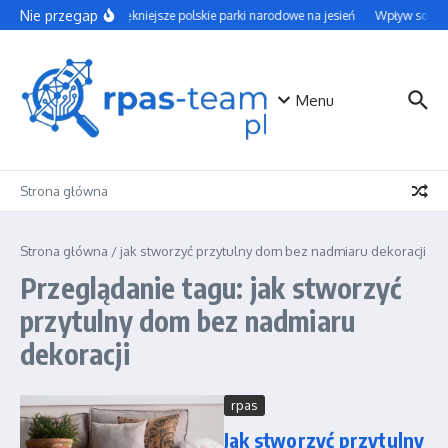
Przejdź do treści
Nie przegap
Najpiękniejsze polskie parki narodowe na jesień
Wpływ social 
Menu
Strona główna
Strona główna
/
jak stworzyć przytulny dom bez nadmiaru dekoracji
Przeglądanie tagu: jak stworzyć
przytulny dom bez nadmiaru
dekoracji
rpas
Jak stworzyć przytulny