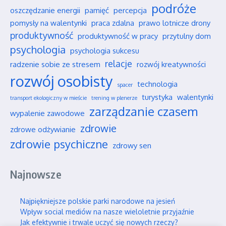
podróże
oszczędzanie energii
pamięć
percepcja
pomysły na walentynki
praca zdalna
prawo lotnicze drony
produktywność
produktywność w pracy
przytulny dom
psychologia
psychologia sukcesu
relacje
radzenie sobie ze stresem
rozwój kreatywności
rozwój osobisty
technologia
spacer
turystyka
walentynki
transport ekologiczny w mieście
trening w plenerze
zarządzanie czasem
wypalenie zawodowe
zdrowie
zdrowe odżywianie
zdrowie psychiczne
zdrowy sen
Najnowsze
Najpiękniejsze polskie parki narodowe na jesień
Wpływ social mediów na nasze wieloletnie przyjaźnie
Jak efektywnie i trwale uczyć się nowych rzeczy?