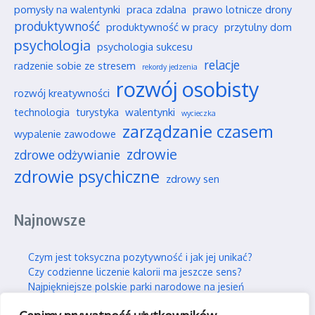
pomysły na walentynki
praca zdalna
prawo lotnicze drony
produktywność
produktywność w pracy
przytulny dom
psychologia
psychologia sukcesu
relacje
radzenie sobie ze stresem
rekordy jedzenia
rozwój osobisty
rozwój kreatywności
technologia
turystyka
walentynki
wycieczka
zarządzanie czasem
wypalenie zawodowe
zdrowie
zdrowe odżywianie
zdrowie psychiczne
zdrowy sen
Najnowsze
Czym jest toksyczna pozytywność i jak jej unikać?
Czy codzienne liczenie kalorii ma jeszcze sens?
Najpiękniejsze polskie parki narodowe na jesień
Wpływ social mediów na nasze wieloletnie przyjaźnie