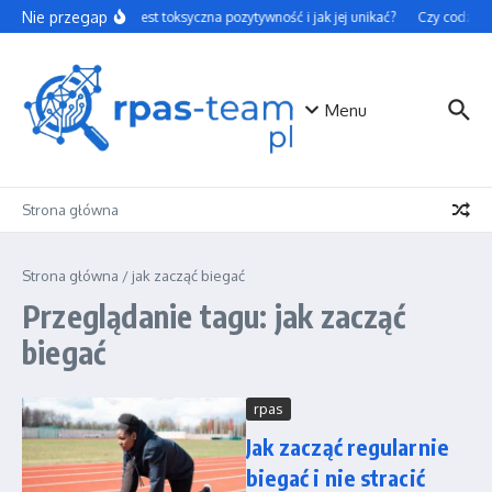
Przejdź do treści
Nie przegap
Czym jest toksyczna pozytywność i jak jej unikać?
Czy codzienn
Menu
Strona główna
Strona główna
/
jak zacząć biegać
Przeglądanie tagu: jak zacząć
biegać
rpas
Jak zacząć regularnie
biegać i nie stracić