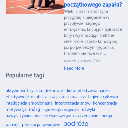
początkowego zapału?
Wielu z nas rozpoczyna
przygodę z bieganiem w
przypływie nagłego
entuzjazmu, kupując najdroższe
buty i wyznaczając ambitne
cele, które często kończą się
już po pierwszym tygodniu.
Problem nie tkwi w b...
Maciek
1 lipca, 2026
Read More
Popularne tagi
aktywność fizyczna
dekoracje
dieta
efektywna nauka
efektywność osobista
higiena cyfrowa
ekwipunek na szlak
góry
inteligencja emocjonalna
interpretacja snów
koncentracja
motywacja
mózg
nawyki
najdziwniejsze osiągnięcia
nawyki żywieniowe
oszczędzanie energii
niezwykłe wyczyny
podróże
pamięć
percepcja
plecak górski