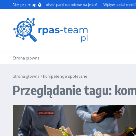
Przejdź do treści
Nie przegap
Najpiękniejsze polskie parki narodowe na jesień
Wpływ social mediów 
Strona główna
Strona główna
/
kompetencje społeczne
Przeglądanie tagu: ko