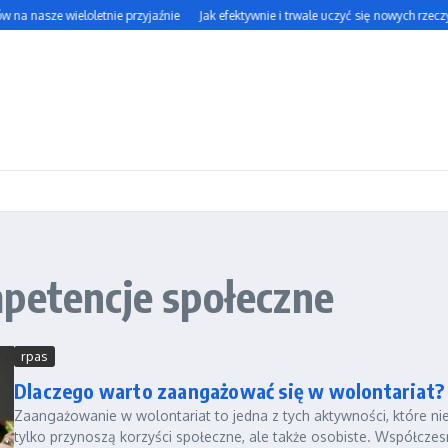
na nasze wieloletnie przyjaźnie
Jak efektywnie i trwale uczyć się nowych rzeczy?
mpetencje społeczne
rpas
Dlaczego warto zaangażować się w wolontariat?
Zaangażowanie w wolontariat to jedna z tych aktywności, które ni
tylko przynoszą korzyści społeczne, ale także osobiste. Współczes