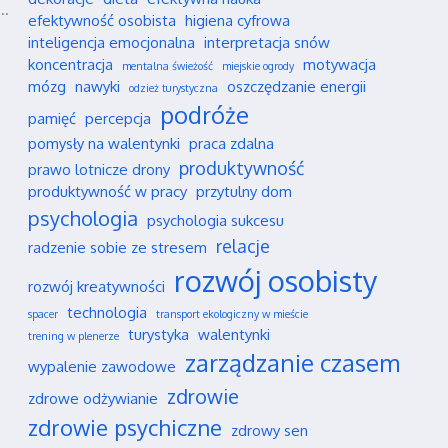
..
efektywność osobista
higiena cyfrowa
inteligencja emocjonalna
interpretacja snów
koncentracja
motywacja
mentalna świeżość
miejskie ogrody
mózg
nawyki
oszczędzanie energii
odzież turystyczna
podróże
pamięć
percepcja
pomysły na walentynki
praca zdalna
produktywność
prawo lotnicze drony
produktywność w pracy
przytulny dom
psychologia
psychologia sukcesu
relacje
radzenie sobie ze stresem
rozwój osobisty
rozwój kreatywności
technologia
spacer
transport ekologiczny w mieście
turystyka
walentynki
trening w plenerze
zarządzanie czasem
wypalenie zawodowe
zdrowie
zdrowe odżywianie
zdrowie psychiczne
zdrowy sen