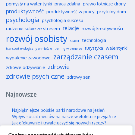
pomysły na walentynki
praca zdalna
prawo lotnicze drony
produktywność
produktywność w pracy
przytulny dom
psychologia
psychologia sukcesu
relacje
radzenie sobie ze stresem
rozwój kreatywności
rozwój osobisty
technologia
spacer
turystyka
walentynki
transport ekologiczny w mieście
trening w plenerze
zarządzanie czasem
wypalenie zawodowe
zdrowie
zdrowe odżywianie
zdrowie psychiczne
zdrowy sen
Najnowsze
Najpiękniejsze polskie parki narodowe na jesień
Wpływ social mediów na nasze wieloletnie przyjaźnie
Jak efektywnie i trwale uczyć się nowych rzeczy?
Jak skutecznie wspierać swojego partnera w silnym stresie?