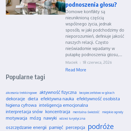
podnoszenia głosu?
Domowe konflikty są
nieuniknioną częścią
wspólnego życia, jednak
sposób, w jaki podchodzimy do
nieporozumień, definiuje jakość
naszych relacji. Często
nieświadomie wpadamy w
pułapkę podnoszenia głosu,...
Maciek
18 czerwca, 2026
Read More
Popularne tagi
aktywność fizyczna
akcesoria trekkingowe
bezpieczeństwo w górach
dekoracje
dieta
efektywna nauka
efektywność osobista
higiena cyfrowa
inteligencja emocjonalna
interpretacja snów
koncentracja
mentalna świeżość
miejskie ogrody
motywacja
mózg
nawyki
odzież turystyczna
podróże
oszczędzanie energii
pamięć
percepcja