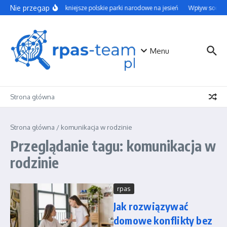
Przejdź do treści
Nie przegap
Najpiękniejsze polskie parki narodowe na jesień
Wpływ social 
Menu
Strona główna
Strona główna
/
komunikacja w rodzinie
Przeglądanie tagu: komunikacja w
rodzinie
rpas
Jak rozwiązywać
domowe konflikty bez