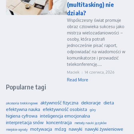
(multitasking) nie
działa?
Współczesny świat promuje
obraz człowieka sukcesu jako
mistrza wielozadaniowości –
osoby, która potrafi
jednocześnie pisać raport,
odpowiadać na wiadomości w
komunikatorze i prowadzić
telekonferencję....
Maciek
14 czerwca, 2026
Read More
Popularne tagi
aktywność fizyczna
dekoracje
dieta
akcesoria trekkingowe
efektywna nauka
efektywność osobista
góry
higiena cyfrowa
inteligencja emocjonalna
interpretacja snów
koncentracja
metody nauki języków
motywacja
mózg
nawyki
nawyki żywieniowe
miejskie ogrody