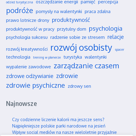
oszczędzanie energii
pamięć
percepcja
odzież turystyczna
podróże
pomysły na walentynki
praca zdalna
produktywność
prawo lotnicze drony
psychologia
produktywność w pracy
przytulny dom
relacje
psychologia sukcesu
radzenie sobie ze stresem
rozwój osobisty
rozwój kreatywności
spacer
technologia
turystyka
walentynki
trening w plenerze
zarządzanie czasem
wypalenie zawodowe
zdrowie
zdrowe odżywianie
zdrowie psychiczne
zdrowy sen
Najnowsze
Czy codzienne liczenie kalorii ma jeszcze sens?
Najpiękniejsze polskie parki narodowe na jesień
Wpływ social mediów na nasze wieloletnie przyjaźnie