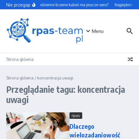
Przejdź do treści
Nie przegap
Czy codzienne liczenie kalorii ma jeszcze sens?
Najpiękniejsze
Menu
Strona główna
Strona główna
/
koncentracja uwagi
Przeglądanie tagu: koncentracja
uwagi
rpas
Dlaczego
wielozadaniowość